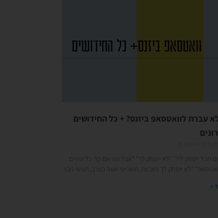
א עברת לוואטסאפ ביזנס? + כל החידושים
ונים
11/0
אין תגובות
ם הכל יימחק לי?" "לא יימחק לך" "אבל מה אם כן? כל החיים
ואטסאפ" "לא יימחק לך נשבעת. תשרייני שעה בערב, תעשי גיבוי
 »