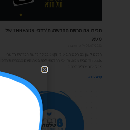
תכירו את הרשת החדשה: ת'רדס- THREADS של
מטא
06/07/2023
אין תגובות
הלכנו לישון עם הפגנות באיילון וקמנו בבוקר לרשת חברתית חדשה-
Threads מבית מטא. אז אני החלטתי לכתוב את השם בעברית ת'רדס
אבל אתם יכולים לכתוב
קרא עוד »