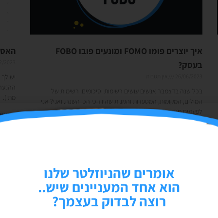
איך יוצרים פומו FOMO ומונעים פובו FOBO
האסטר
2/2023
בעסק?
26/06/2023
אין תגובות
יש לך 
ההנעה 
בכל שנה בדצמבר אנשים עושים רשימות וסיכומים. רשימות של
מתי).
המילים, המקומות, המסעדות והמנות שהיו הכי הכי השנה. ואני? אני
לפעמים מנסה לשוט נגד הזרם ובמקום לחכות
קרא עוד
קרא עוד »
אומרים שהניוזלטר שלנו
הוא אחד המעניינים שיש..
רוצה לבדוק בעצמך?