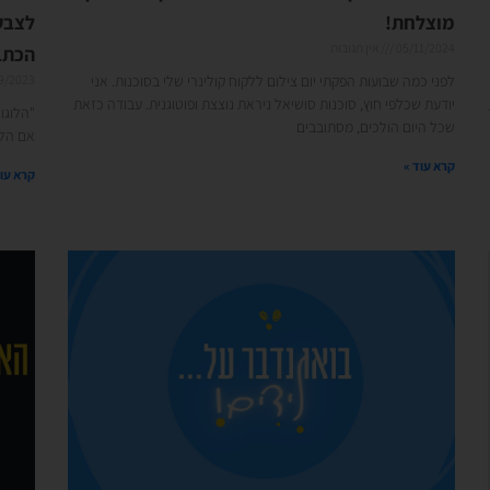
מוצלחת!
לצבע
05/11/2024
אין תגובות
הכתבה
לפני כמה שבועות הפקתי יום צילום ללקוח קולינרי שלי בסוכנות. אני
9/2023
יודעת שכלפי חוץ, סוכנות סושיאל ניראת נוצצת ופוטוגנית. עבודה כזאת
"הלוגו
שכל היום הולכים, מסתובבים
אם הלו
קרא עוד »
קרא עוד