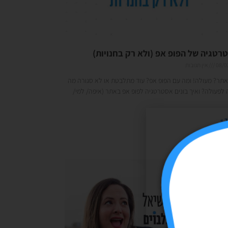
טגיה של הפופ אפ (ולא רק בחנויות)
08/0
אין תגובות
אתר? מעולה! ומה עם הפופ אפ? עוד מתלבטת או לא סגורה מה
לפעולה? ואיך בונים אסטרטגיה לפופ אפ באתר (איפה/ למי/
 »