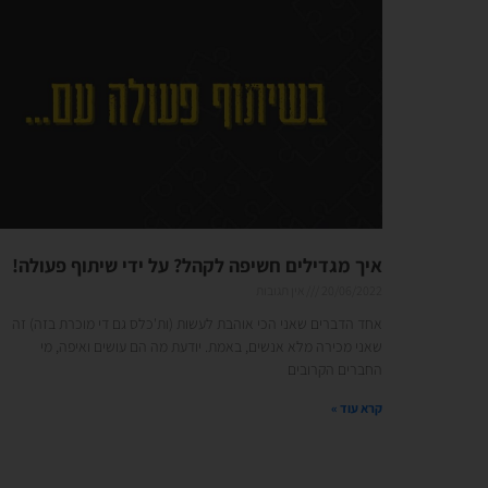
איך מגדילים חשיפה לקהל? על ידי שיתוף פעולה!
20/06/2022
אין תגובות
אחד הדברים שאני הכי אוהבת לעשות (ות'כלס גם די מוכרת בזה) זה
שאני מכירה מלא אנשים, באמת. יודעת מה הם עושים ואיפה, מי
החברים הקרובים
קרא עוד »