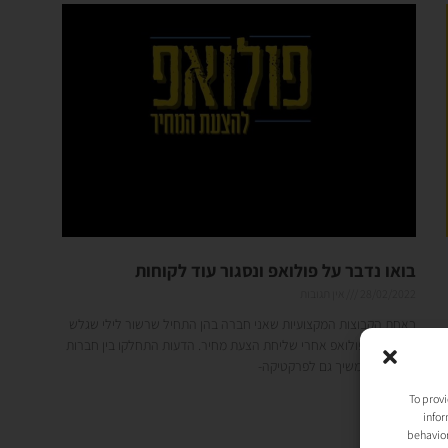
בואו נדבר על פולואפ ונסגור עוד לקוחות
28/02/2022
אין תגובות
באחת הקבוצות המקצועיות שאני חברה בהן התחיל שרשור לילי שגלש
לבוקר על פולואפ אחרי שליחת הצעת מחיר. הדעות התחלקו בין חברות
הקבוצה והמשיך גם לפרקטיקה-
To provi
קרא עוד »
infor
behavior