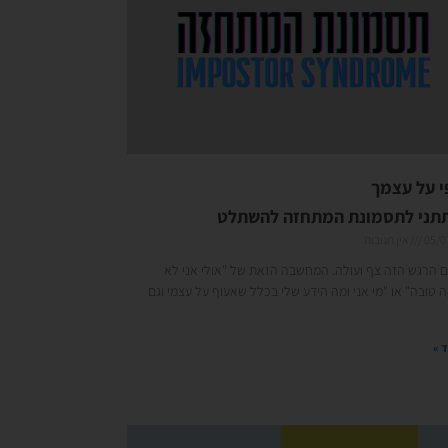
י על עצמך
תתני לתסמונת המתחזה להשתלט
05/0
אין תגובות
 הרגש הזה צף ועולה. המחשבה הזאת של "אולי אני לא
 טובה" או "מי אני ומה הידע שלי בכלל שאעוף על עצמי וגם
 »