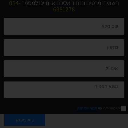
השאירו פרטים ונחזור אליכם או חייגו למספר
054-
688127
8
אני מאשר/ת את
תנאי הפרטיות
בואו ניפגש