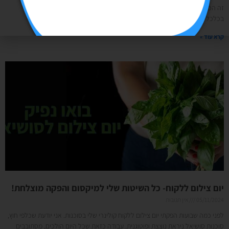
זה הכל התחיל בשיחה עם חברה לקראת 2026 משיחה עם חברה לטור דעה
בכלכליסט- אז איך עשיתי את זה? קבלו הצצה למאחורי הקלעים: יש לי
קרא עוד »
יום צילום ללקוח- כל השיטות שלי למיקסום והפקה מוצלחת!
05/11/2024
אין תגובות
לפני כמה שבועות הפקתי יום צילום ללקוח קולינרי שלי בסוכנות. אני יודעת שכלפי חוץ,
סוכנות סושיאל ניראת נוצצת ופוטוגנית. עבודה כזאת שכל היום הולכים, מסתובבים