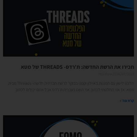
תכירו את הרשת החדשה: ת'רדס- THREADS של מטא
06/07/2023
אין תגובות
הלכנו לישון עם הפגנות באיילון וקמנו בבוקר לרשת חברתית חדשה- Threads מבית
מטא. אז אני החלטתי לכתוב את השם בעברית ת'רדס אבל אתם יכולים לכתוב
קרא עוד »