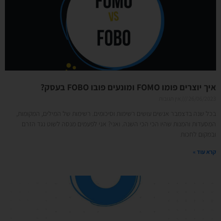
איך יוצרים פומו FOMO ומונעים פובו FOBO בעסק?
26/06/2023
אין תגובות
בכל שנה בדצמבר אנשים עושים רשימות וסיכומים. רשימות של המילים, המקומות,
המסעדות והמנות שהיו הכי הכי השנה. ואני? אני לפעמים מנסה לשוט נגד הזרם
ובמקום לחכות
קרא עוד »