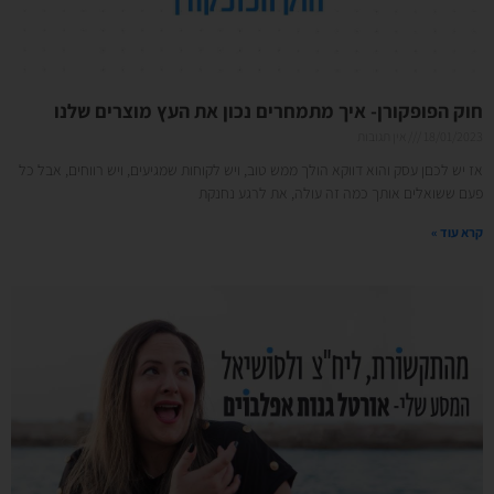
חוק הפופקורן- איך מתמחרים נכון את העץ מוצרים שלנו
18/01/2023
אין תגובות
אז יש לכםן עסק והוא דווקא הולך ממש טוב, ויש לקוחות שמגיעים, ויש רווחים, אבל כל
פעם ששואלים אותך כמה זה עולה, את לרגע נחנקת
קרא עוד »