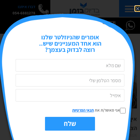
דברו איתנו
054-6881278
אומרים שהניוזלטר שלנו
הוא אחד המעניינים שיש..
רוצה לבדוק בעצמך?
אני מאשר/ת את
תנאי הפרטיות
איך מפרסמים טור דעה מקצועי באתר כלכלי מוביל?
שלח
הצצה למאחורי הקלעים
07/01/2026
אין תגובות