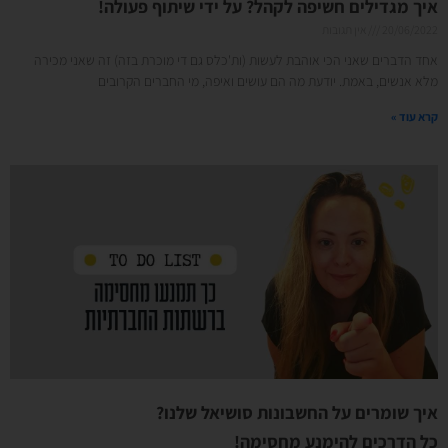
איך מגדילים חשיפה לקהל? על ידי שיתוף פעולה!
20/06/2022
אין תגובות
אחד הדברים שאני הכי אוהבת לעשות (ות'כלס גם די מוכרת בזה) זה שאני מכירה
מלא אנשים, באמת. יודעת מה הם עושים ואיפה, מי החברים הקרובים
קרא עוד »
איך שומרים על החשבונות סושיאל שלנו?
כל הדרכים להימנע מחסימה!