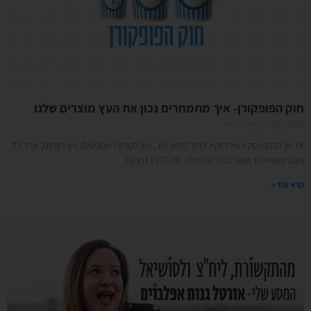
חוק הפופקורן- איך מתמחרים נכון את העץ מוצרים שלנו
18/01/2023
אין תגובות
אז יש לכםן עסק והוא דווקא הולך ממש טוב, ויש לקוחות שמגיעים, ויש רווחים, אבל כל
פעם ששואלים אותך כמה זה עולה, את לרגע נחנקת
קרא עוד »