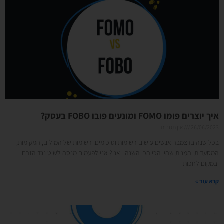
איך יוצרים פומו FOMO ומונעים פובו FOBO בעסק?
26/06/2023
אין תגובות
בכל שנה בדצמבר אנשים עושים רשימות וסיכומים. רשימות של המילים, המקומות,
המסעדות והמנות שהיו הכי הכי השנה. ואני? אני לפעמים מנסה לשוט נגד הזרם
ובמקום לחכות
קרא עוד »