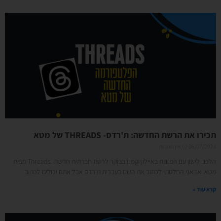
תכירו את הרשת החדשה: ת'רדס- THREADS של מטא
06/07/2023
אין תגובות
הלכנו לישון עם הפגנות באיילון וקמנו בבוקר לרשת חברתית חדשה- Threads מבית
מטא. אז אני החלטתי לכתוב את השם בעברית ת'רדס אבל אתם יכולים לכתוב
קרא עוד »