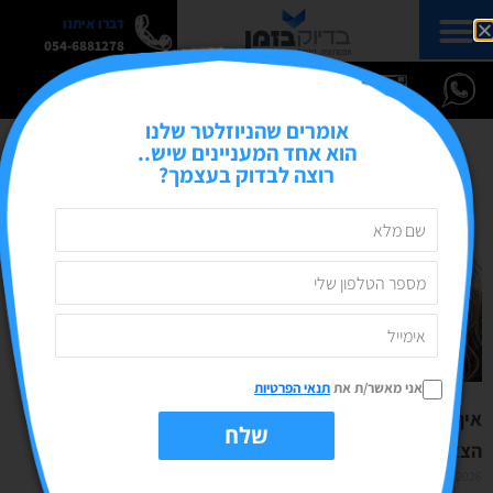
דברו איתנו
054-6881278
אומרים שהניוזלטר שלנו
הוא אחד המעניינים שיש..
רוצה לבדוק בעצמך?
אני מאשר/ת את
תנאי הפרטיות
איך מפרסמים טור דעה מקצועי באתר כלכלי מוביל?
שלח
הצצה למאחורי הקלעים
07/01/2026
אין תגובות