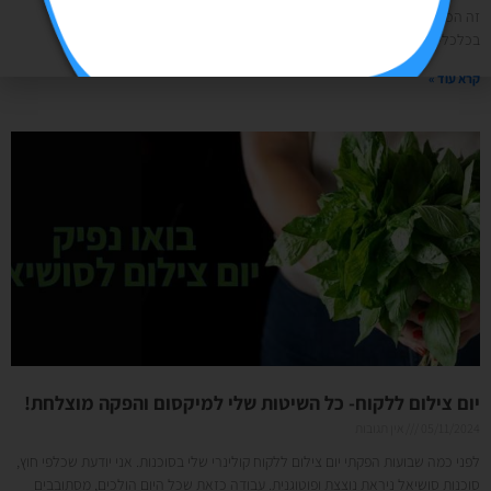
זה הכל התחיל בשיחה עם חברה לקראת 2026 משיחה עם חברה לטור דעה
בכלכליסט- אז איך עשיתי את זה? קבלו הצצה למאחורי הקלעים: יש לי
קרא עוד »
יום צילום ללקוח- כל השיטות שלי למיקסום והפקה מוצלחת!
05/11/2024
אין תגובות
לפני כמה שבועות הפקתי יום צילום ללקוח קולינרי שלי בסוכנות. אני יודעת שכלפי חוץ,
סוכנות סושיאל ניראת נוצצת ופוטוגנית. עבודה כזאת שכל היום הולכים, מסתובבים