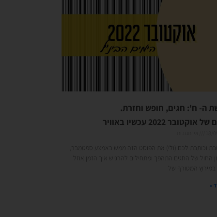
 ה- ח': חגים, חופש וחזרת.
 אוקטובר 2022 עכשיו באוויר
18/0
אין תגובות
שבת וכותבת לכם (ולי) את הפוסט הזה ממש באמצע ספטמבר,
 החול של החגים התהפך ומתחילים להרגיש איך הזמן אוזל
 במירוץ המטורף של
 »