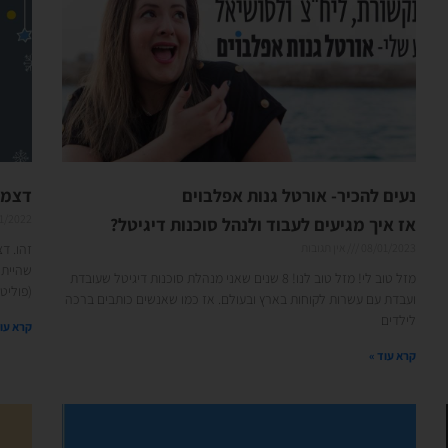
נעים להכיר- אורטל גנות אפלבוים
דצמבר 2022- וככה מסתי
1/2022
אז איך מגיעים לעבוד ולנהל סוכנות דיגיטל?
08/01/2023
אין תגובות
שהייתי
מזל טוב לי! מזל טוב לנו! 8 שנים שאני מנהלת סוכנות דיגיטל שעובדת
(פוליט
ועבדת עם עשרות לקוחות בארץ ובעולם. אז כמו שאנשים כותבים ברכה
לילדים
קרא עוד
קרא עוד »