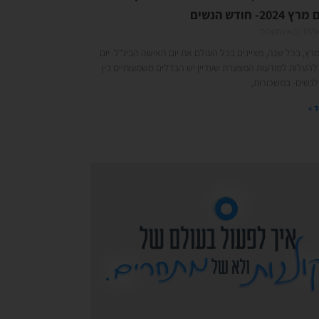
202- חודש הנשים
10/0
אין תגובות
8 למרץ, בכל שנה, מציינים בכל העולם את יום האישה הבינ"ל. יום
להעלות למודעות המצערת שעדיין יש הבדלים משמעותיים בין
לנשים- במשכורות,
 »