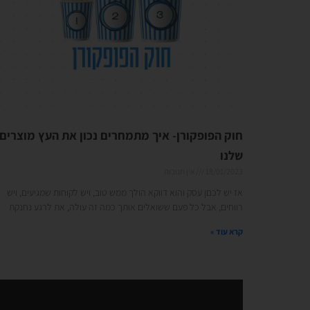
חוק הפופקורן- איך מתמחרים נכון את העץ מוצרים
שלנו
18/01/2023
אין תגובות
אז יש לכםן עסק והוא דווקא הולך ממש טוב, ויש לקוחות שמגיעים, ויש
רווחים, אבל כל פעם ששואלים אותך כמה זה עולה, את לרגע נחנקת
קרא עוד »