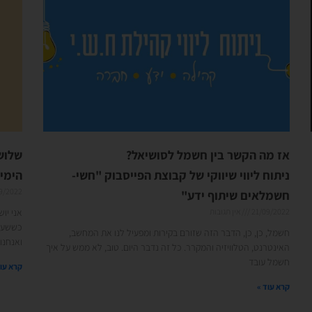
אז מה הקשר בין חשמל לסושיאל?
שלושת
ניתוח ליווי שיווקי של קבוצת הפייסבוק "חשי-
הימים של
9/2022
חשמלאים שיתוף ידע"
21/09/2022
אין תגובות
אני יו
כששעון
חשמל, כן, כן, הדבר הזה שזורם בקירות ומפעיל לנו את המחשב,
ואנחנו
האינטרנט, הטלוויזיה והמקרר. כל זה נדבר היום. טוב, לא ממש על איך
חשמל עובד
קרא עוד
קרא עוד »