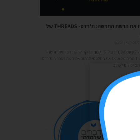
תכירו את הרשת החדשה: ת'רדס- THREADS של
06/0
אין תגובות
לישון עם הפגנות באיילון וקמנו בבוקר לרשת חברתית חדשה-
Threads מבית מטא. אז אני החלטתי לכתוב את השם בעברית ת'רדס
ם יכולים לכתוב
 »