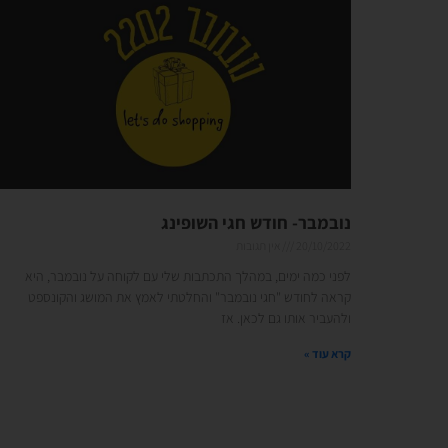
נובמבר- חודש חגי השופינג
20/10/2022
אין תגובות
לפני כמה ימים, במהלך התכתבות שלי עם לקוחה על נובמבר, היא
קראה לחודש "חגי נובמבר" והחלטתי לאמץ את המושג והקונספט
ולהעביר אותו גם לכאן. אז
קרא עוד »