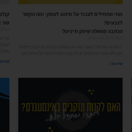
מתי מתחילים לעבוד על מיתוג לעסק- ומה הקשר
קולג
לצבעים?
טור א
8/2023
הכתבה מוואלה שיווק ודיגיטל
07/09/2023
אין תגובות
אני רו
יש קול
"הלוגו יפה או לא?" האמת, זאת לא השאלה הנכונה. מה שצריך לשאול
שמעלה
אם הלוגו מעביר את המסר או לא. ומה הכוונה? עבודה של מיתוג עסקי
קרא עוד
קרא עוד »