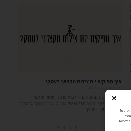
איך מפיקים יום צילום מקצועי לעסק?
31/07/2022
אין תגובות
כמו כל דבר בחיים, אני מתנהלת ברשימות. הרשימות שלי מאוד
מסודרות, ומי שרואה את התיקיות שלי בדרייב- יכול להתעלף. בהתחלה
זה קצת מלחיץ, ואחר כך
To provi
infor
קרא עוד »
behavior
5
4
3
2
1