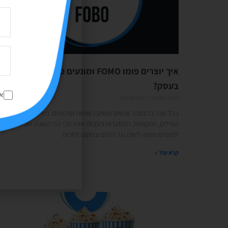
איך יוצרים פומו FOMO ומונעים פובו FOBO
בעסק?
א
26/06/2023
אין תגובות
בכל שנה בדצמבר אנשים עושים רשימות וסיכומים. רשימות של
המילים, המקומות, המסעדות והמנות שהיו הכי הכי השנה. ואני? אני
לפעמים מנסה לשוט נגד הזרם ובמקום לחכות
קרא עוד »