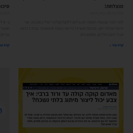
מוצלחת!
סיכום מרץ 4
05/11/2024
אין תגובות
4/2024
לפני כמה שבועות הפקתי יום צילום ללקוח קולינרי שלי בסוכנות. אני
ב- 
יודעת שכלפי חוץ, סוכנות סושיאל ניראת נוצצת ופוטוגנית. עבודה כזאת
שנועד 
שכל היום הולכים, מסתובבים
גברים 
קרא עוד »
קרא עוד