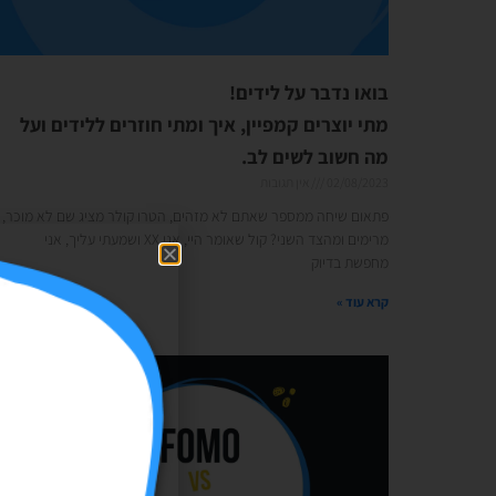
בואו נדבר על לידים!
מתי יוצרים קמפיין, איך ומתי חוזרים ללידים ועל
מה חשוב לשים לב.
02/08/2023
אין תגובות
פתאום שיחה ממספר שאתם לא מזהים, הטרו קולר מציג שם לא מוכר,
מרימים ומהצד השני? קול שאומר היי, אני XX ושמעתי עליך, אני
מחפשת בדיוק
קרא עוד »