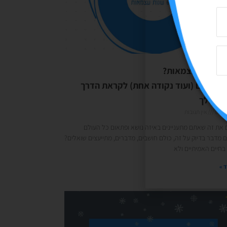
 לצאת לעצמאות?
קבלי 8 טיפים (ועוד נקודה אחת) לקראת הדרך
ה שלך
08/0
אין תגובות
 את זה שאתם מתעניינים באיזה נושא ופתאום כל העולם
 מדבר בדיוק על זה, כולם חושבים, מדברים, מתייעצים שואלים?
 בחיים האמיתיים ולא
 »