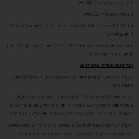
2. עכשיו פשוט צמצמו ל- 200 מילה
3. מעולה. צמצמו ל- 150 מילה
4. הצלחתם? צמצמו ל- 100 מילה (שימו מדובר בדקה+ , נסיעה של בערך 13
קומות במעלית..)
5. ועכשיו נראה אתכם מצמצמים ל- 80 מילה לכל היותר (דעו שייקח לכם בערך
45 שניות להגיד את הטקסט!)
הצלחתם? מעולה! שימו לב ש:
– הצלחתם להעביר במילים פשוטות ובמשפטים קצרים מה אתם רוצים ומה
אתם מוכרים.
– בדקו שיש לכם בטקסט את כל המידע שאתם רוצים וצריכים: מי העסק,
באיזה תחום, על מי הוא משפיע, מה היתרונות, מה הבידול, מה ההבדל שלכם
מהמתחרים, מה היתרון היחסי שלכם ולמה רק אתכם חייבים לעשות את הדיל.
– הצלחתם להכניס Catchphrases
או משפט קליט אחר? שימוש במשפט
כזה יכול לגרום לקהל שלכם לחייך ולזכור אתכם בצורה החיובית