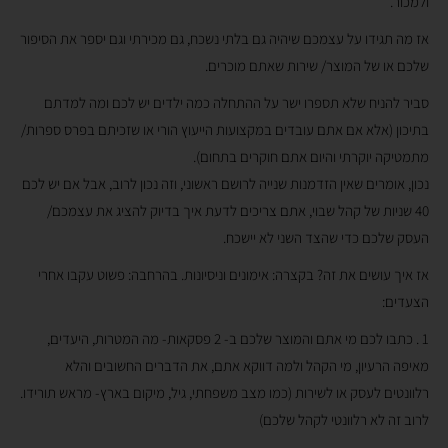
ולמכור.
אז מה תגידו על עצמכם שיהיה גם בלתי נשכח, גם מכירתי וגם יספר את הסיפור
שלכם או של המוצר/ שירות שאתם מוכרים.
סביר להניח שלא תספרו ישר על ההתחלה כמה ילדים יש לכם ומה למדתם
בתיכון (אלא אם אתם עובדים במקצועות הייעוץ הורי או שזכיתם בפרס ספרות/
מתמטיקה יוקרתי והיום אתם חוקרים בתחום).
נכון, אומרים שאין הזדמנות שנייה לרושם ראשוני, וזה נכון לרוב, אבל אם יש לכם
40 שניות של קהל שבוי, אתם צריכים לדעת איך בדיוק להציג את עצמכם/
העסק שלכם כדי שהצד השני לא יישכח.
אז איך עושים את זה? בקצרה: אימונים וניסיונות. בהרחבה: פשוט עקבו אחרי
הצעדים:
1 . כתבו לכם מי אתם והמוצר שלכם ב- 2 פסקאות- מה המטרות, היעדים,
מאיפה הרעיון, מי הקהל ולמה דווקא אתם, את הדברים החשובים והלא
רלוונטים לעסק או לשירות (כמו מצב משפחתי, גיל, מיקום בארץ- מראש תורידו.
לרוב זה לא רלוונטי לקהל שלכם)