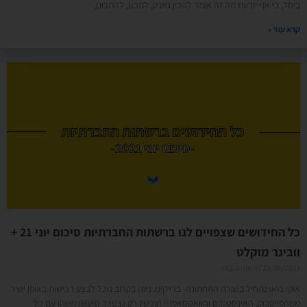
ביחד, כי אני יודעת מה זה אומר להכין גאנט, לתכנן, להתכונן,
קרא עוד »
כל החידושים שצפויים לנו ברשתות החברתיות סיכום יוני 21 +
וובינר מוקלט
23/06/2021
אין תגובות
אוקי בואו נתחיל בשורה התחתונה- ברייקינג ניוז! בקרוב נוכל לבצע רכישות באופן ישיר
ממהפייסבוק, האינסטגרם והוואטסאפ!!! (עכשיו רק נצטרך שיעשו משהו עם כל