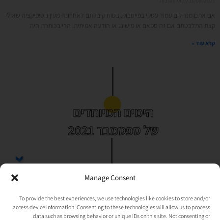
11/08/2021
אין תגובות
אם אתם מנהלים עמוד עסקי בפייסבוק. בטוח קיבלתם לאחרונה מעין נוטיפיקציה שאולי
קצת התלבטתם אם זה ספאם או פישינג או הודעה אמיתית. הרי בכותרת היה
קרא עוד »
Manage Consent
ספטמבר2021 | הימים החשובים של החודש
To provide the best experiences, we use technologies like cookies to store and/or
11/08/2021
אין תגובות
access device information. Consenting to these technologies will allow us to process
טוב, ספטמבר כזה לא ראיתי הרבה מאוד זמן! גם כל החגים, גם עשרות ימים מיוחדים
data such as browsing behavior or unique IDs on this site. Not consenting or