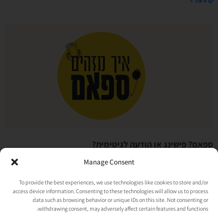
קרא עוד »
ספאם? פישינג או הודעה לגיטימית?
איך יודעים אם הנוטיפיקציה שקיבלתם מפייסבוק באמת
Manage Consent
אמיתית
To provide the best experiences, we use technologies like cookies to store and/or
09/01/2022
אין תגובות
access device information. Consenting to these technologies will allow us to process
אם אתם מנהלים עמוד עסקי בפייסבוק. בטוח קיבלתם לאחרונה מעין נוטיפיקציה שאולי
data such as browsing behavior or unique IDs on this site. Not consenting or
קצת התלבטתם אם זה ספאם או פישינג או הודעה אמיתית. הרי בכותרת היה
withdrawing consent, may adversely affect certain features and functions.