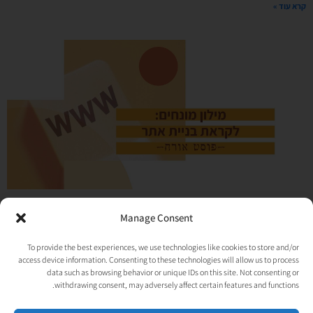
קרא עוד »
אתר, עמוד נחיתה או בלוג? מילון המונחים המלא |
Manage Consent
פוסט אורח – מנכ"לית טקג'אמפ אביטל ירדני
To provide the best experiences, we use technologies like cookies to store and/or
04/10/2020
אין תגובות
access device information. Consenting to these technologies will allow us to process
עם פרוץ הקורונה לחיינו, נעשתה החשיבות של הנוכחות בדיגיטל גדולה הרבה. כולנו
data such as browsing behavior or unique IDs on this site. Not consenting or
גלשנו ברשת הרבה שעות וקיבלנו הרבה מידע בדרך זו. בין אם לשופינג או
withdrawing consent, may adversely affect certain features and functions.
קרא עוד »