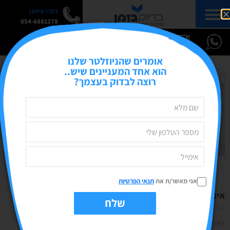
דברו איתנו
054-6881278
אומרים שהניוזלטר שלנו
הוא אחד המעניינים שיש..
רוצה לבדוק בעצמך?
אני מאשר/ת את
תנאי הפרטיות
אינסטגרם שופינג- המדריך המלא
שלח
19/10/2020
אין תגובות
ראיתם את החידושים האחרונים בפיד של האינסטגרם שלכם? ברוכים הבאים