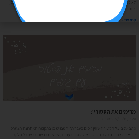
לאינסטגרם שופינג!אם יש לכם חנות אוןליין, עמוד פייסבוק ואינסטגרם (עסקי כמובן)
אתם יכולים לחבר את
קרא עוד »
מרימים את הסטורי ?
13/10/2020
אין תגובות
מתבאסים על הסטוריז שאין גיפים בעברית? חשבו שוב! בתקופה האחרונה הצטרפו
לגיפים המוכרים והאהובים גם מלא גיפים בעברית שפשוט כבשו ויכבשו כל חלקה