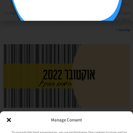
21/09/2022
אין תגובות
חשמל, כן, כן, הדבר הזה שזורם בקירות ומפעיל לנו את המחשב, האינטרנט, הטלוויזיה
והמקרר. כל זה נדבר היום. טוב, לא ממש על איך חשמל עובד
קרא עוד »
שלושת ה- ח': חגים, חופש וחזרת.
Manage Consent
הימים של אוקטובר 2022 עכשיו באוויר
To provide the best experiences, we use technologies like cookies to store and/or