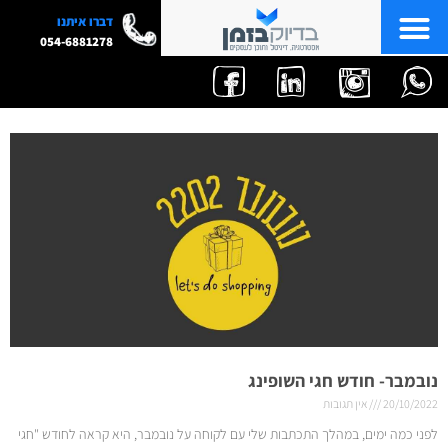
דברו איתנו
054-6881278
נובמבר- חודש חגי השופינג
20/10/2022
אין תגובות
לפני כמה ימים, במהלך התכתבות שלי עם לקוחה על נובמבר, היא קראה לחודש "חגי