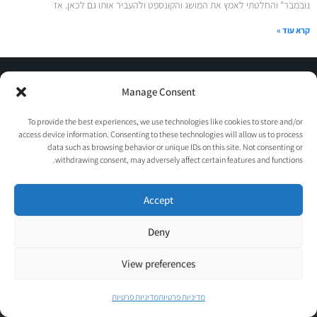
נובמבר" והחלטתי לאמץ את המושג והקונספט ולהעביר אותו גם לכאן. אז
קרא עוד »
© כל הזכויות שמורות לאורטל גנות-אפלבוים |
מדיניות פרטיות
|
Manage Consent
נבנה ע״י
TechJump
, העסק החברתי לבניית אתרים | עיצוב וגרפיקה:
psycat
To provide the best experiences, we use technologies like cookies to store and/or
access device information. Consenting to these technologies will allow us to process
data such as browsing behavior or unique IDs on this site. Not consenting or
withdrawing consent, may adversely affect certain features and functions.
Accept
Deny
אומרים שהניוזלטר שלנו
View preferences
הוא אחד המעניינים שיש..
רוצה לבדוק בעצמך?
מדיניות פרטיות
מדיניות פרטיות