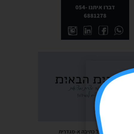
דברו איתנו 054-
6881278
יוצרת מציאות-על כתיבה א-מגדרית