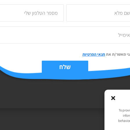
15/02/2021
אין תגובות
2/2021
שלוש ארבע ו.. לעבודה. התחסתנם? יופי! לא הגיע הזמן לנסות ולהחזיר
מכירים
את הת'כלס לעסק ולקדם ולכתוב ולעשות וכן, גם לתכנן ולעשות לעסק.
שלכם ב
אז נכון, שוב
יוצרים
קרא עוד »
קרא עוד
ני מאשר/ת את
תנאי הפרטיות
יות
| נבנה ע״י
TechJump
, העסק החברתי לבניית אתרים | עיצוב וגרפיקה:
t
שלח
To provi
infor
behavior