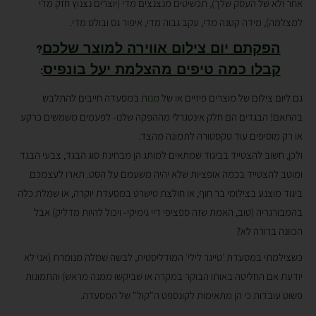
אחר ולא של העסק שלך), תכשיטים מנצנצים מדי (יוצרים נצנוץ חזק מדי
למצלמה), מידה קטנה מדי, עקב גבוה מדי, איפור גס ובולט מדי.
הפקתם יום צילום אווירה למוצר שלכם
?
קבלו כמה טיפים מהצלמת יעל בונפיס
:
גם ליום צילום של מוצרים פיזיים או של
מנות
במסעדה חייבים להתלבש
בהתאם! הבגדים הם חלק אינטגרלי מההפקה שלנו- לפעמים משמשים כרקע
או רק מוסיפים עוד טקסטורה לתמונה מהצד.
ולכן, חשוב להצטייד בביגוד שמתאים למותג הן מבחינת סוג הבגד, צבעי הבגד
ומוטב להצטייד בכמה אופציות שלא יהיה משעמם על הסט. תארו לעצמכם
ביגוד מוצנע בצילומי בר חוף, או חולצת טישרט במסעדת יוקרה, או שמלת כלה
בהמבורגריה (טוב, האמת שזה ספציפי דיי גימיקי- ויכול להיות מדליק) אבל
הכוונה ברורה לא?
כשצילמתי במסעדת ׳טייגר לילי׳ המודליסטית, לבשה שמלה מנומרת (אני לא
יודעת אם החליטה באותו הבוקר במקרה או שביקשו ממנה מראש) והתמונות
פשוט עובדות כי הן מתאימות לקונספט ה"קול" של המסעדה.