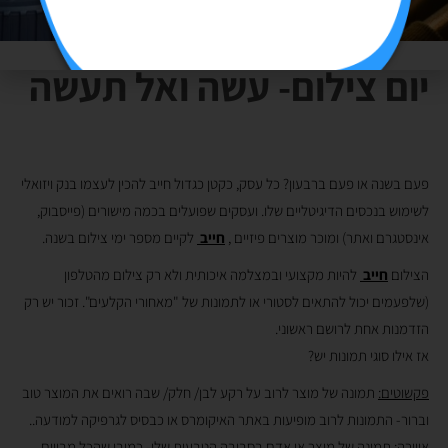
יום צילום- עשה ואל תעשה
פעם בשנה או פעם ברבעון? כל עסק, כקטן כגדול חייב להכין לעצמו בנק ויזואלי
לשימוש בנכסים הדיגיטליים שלו. ועסקים שפועלים בכמה מישורים (פייסבוק,
אינסטגרם ואתר) ומוכר מוצרים פיזיים ,
חייב
לקיים מספר ימי צילום בשנה.
הצילום
חייב
להיות מקצועי ובמצלמה איכותית ולא רק צילום מהטלפון
(שלפעמים יכול להתאים לסטורי או לתמונות של "מאחורי הקלעים". זכור יש רק
הזדמנות אחת לרושם ראשוני.
אז אילו סוגי תמונות יש?
פקשוטים:
תמונה של מוצר לרוב על רקע לבן/ חלק/ שבה רואים את המוצר טוב
וברור- התמונות לרוב מופיעות באתר האיקומרס או כבסיס לגרפיקה למודעה..
אווירה
: תמונה של מוצר או אדם בסביבה הטבעית שלו- כמובן שהכל מבויים