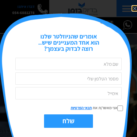
דברו איתנו
054-6881278
אומרים שהניוזלטר שלנו
הוא אחד המעניינים שיש..
רוצה לבדוק בעצמך?
אני מאשר/ת את
תנאי הפרטיות
שלח