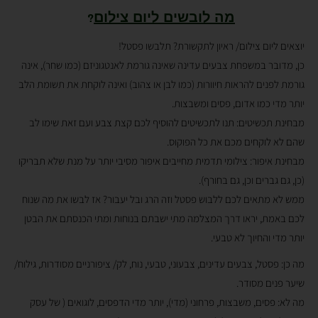
מה לובשים ליום צילום
?
יוצאים ליום צילום/ ראיון לתקשורת? תלבשו פסטל!
כן, מדובר במשפחת צבעים עדינה שאינה גורמת לאנטגוניזם (כמו שחר), אינה
גורמת לפנים להראות חיוורות (כמו לבן או צהוב) ואינה לוקחת את תשומת הלב
יותר מדי כמו אדום, פסים ומשבצות.
מבחינת תכשיטים: תנו לתכשיטים להוסיף לכם קצת צבע ועם זאת שימו לב
שהם לא לוקחים מכם את כל הפוקוס.
מבחינת איפור: צילומי תדמית מחייבים איפור מסיבי יותר על מנת שלא תבריקו
(כן, גם גברים וכן, גם בחורף).
ממש לא מתאים לכם ללבוש פסטל וזה הרג ובל יעבור? אז לבשו את מה שנוח
לכם באמת, יראו דרך המצלמה מתי ישבתם בנוחות ומתי הכנסתם את הבטן
יותר מדי והחיוך לא טבעי.
מה כן: פסטל, צבעים עדינים, צבעוני, טבעי, נוח, לק/ ציפורניים מסודרות, גילוח/
שיער פנים מסודר.
מה לא: פסים, משבצות, פרחוני (מדי), יותר מדי הדפסים, לוגואים ( של עסק