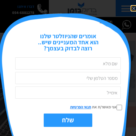
דברו איתנו
054-6881278
אומרים שהניוזלטר שלנו
הוא אחד המעניינים שיש..
רוצה לבדוק בעצמך?
אני מאשר/ת את
תנאי הפרטיות
שלח