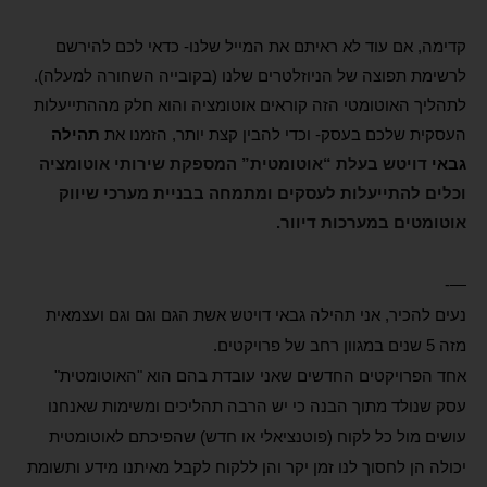
קדימה, אם עוד לא ראיתם את המייל שלנו- כדאי לכם להירשם
לרשימת תפוצה של הניוזלטרים שלנו (בקובייה השחורה למעלה).
לתהליך האוטומטי הזה קוראים אוטומציה והוא חלק מההתייעלות
העסקית שלכם בעסק- וכדי להבין קצת יותר, הזמנו את
תהילה
גבאי
דויטש בעלת “אוטומטית” המספקת שירותי אוטומציה
וכלים להתייעלות לעסקים ומתמחה בבניית מערכי שיווק
אוטומטים במערכות דיוור.
—-
נעים להכיר, אני תהילה גבאי דויטש אשת הגם וגם וגם ועצמאית
מזה 5 שנים במגוון רחב של פרויקטים.
אחד הפרויקטים החדשים שאני עובדת בהם הוא "האוטומטית"
עסק שנולד מתוך הבנה כי יש הרבה תהליכים ומשימות שאנחנו
עושים מול כל לקוח (פוטנציאלי או חדש) שהפיכתם לאוטומטית
יכולה הן לחסוך לנו זמן יקר והן ללקוח לקבל מאיתנו מידע ותשומת