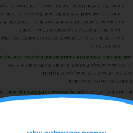
עשו מיקס בין האשטגים בינוניים (אלפים עד חצי מליון) וקטנים (מאות עד אלפים
עשו הכל ואל תשתמשו בהאשטגים ענקיים (מיליונים) כי לא יראו את התמונות ש
אל תשתמשו כל פעם באותם ההאשטגים- אלא תגוונו. נכון, לפעמים קצת קשה לג
שמתאימים ליום, לצבע, לוויב, לטקסט שכתבתם בתיאור התמונה.
לא יודעים מה לעשות? רגע לפני שאתם מעלים תמונה, עשו סיבוב אצל הקולגו
אם הם טובים או לא.
חשוב מאוד לזכור, האינסטגרם והשימוש בהאשטגים הוא לא שגר ושכח, אלא ר
אליכם- לעשות לייקים ולהגיב. אם אתם תהיו מעורבים, תקבלו מעורבים- אין אפס.
מי שלא מעורב, לא מגיב ולא "מחזיר" לא מגיבים לו בחזרה.
ובסופו של דבר- הרי זאת המטרה- חשיפה.
ועוד טיפ קטן אבל חשוב מאוד לסיום:
אל תעשו שייר בין האינסטגרם לפייסבוק
. למה
מדובר בשתי פלטפורמות שונות שמדברות בצורה אחרת- הפייסבוק יותר טקסטואלי
אתם פשוט תשעממו את העוקבים שלכם: אם אותם האנשים עוקבים אחריכם גם
התמונות עם אותו הטקסט, איבדתם את הלקוח. המטרה שלכם היא להרשים את ה
החלטתם לשתף (נו, נו, נו) אל תשכחו למחוק את ההאשטגים מהפייסבוק- הם 