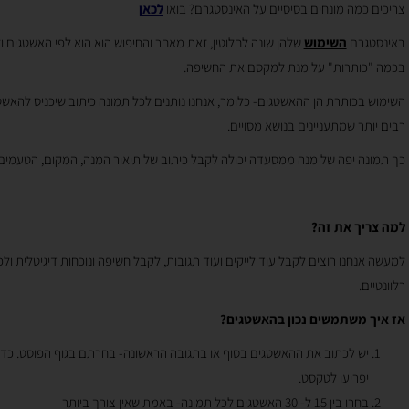
צריכים כמה מונחים בסיסיים על האינסטגרם? בואו
לכאן
באינסטגרם
השימוש
שלהן שונה לחלוטין, זאת מאחר והחיפוש הוא הוא לפי האשטגים ו
בכמה "כותרות" על מנת למקסם את החשיפה.
השימוש בכותרת הן ההאשטגים- כלומר, אנחנו נותנים לכל תמונה כיתוב שיכניס להאשטג
רבים יותר שמתעניינים בנושא מסויים.
כך תמונה יפה של מנה ממסעדה יכולה לקבל כיתוב של תיאור המנה, המקום, הטעמים, העי
למה צריך את זה?
למעשה אנחנו רוצים לקבל עוד לייקים ועוד תגובות, לקבל חשיפה ונוכחות דיגיטלית ולכן
רלוונטיים.
אז איך משתמשים נכון בהאשטגים?
יש לכתוב את ההאשטגים בסוף או בתגובה הראשונה- בחרתם בגוף הפוסט. כד
יפריעו לטקסט.
בחרו בין 15 ל- 30 האשטגים לכל תמונה- באמת שאין צורך ביותר