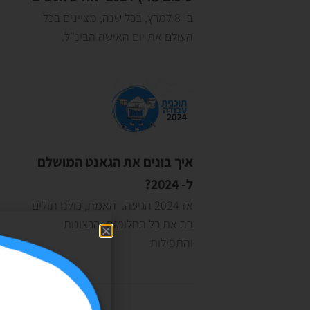
ב- 8 למרץ, בכל שנה, מציינים בכל
העולם את יום האישה הבינ"ל.
איך בונים את הגאנט המושלם
ל- 2024?
אז 2024 הגיעה. האמת, כולנו תולים
בה את כל החלומות, הרצונות
והתפילות