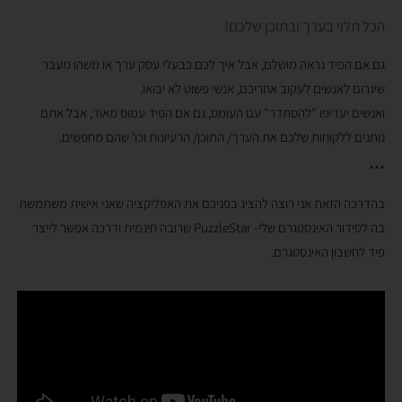
הכל תלוי בערך ובתוכן שלכם!
גם אם הפיד נראה מושלם, אבל איך לכם כבעלי עסק ערך או משהו מעבר
שיגרום לאנשים לעקוב אחריכם, אנשי פשוט לא יבואו.
ואנשים יעדיפו "להסתדר" עם העומס, גם אם הפיד עמוס מאוד, אבל אתם
נותנים ללקוחות שלכם את הערך/ התוכן/ הרעיונות וכו' שהם מחפשים.
***
בהדרכה הזאת אני רוצה להציג בפניכם את האפליקציה שאני אישית משתמשת
בה לסידור האינסטגרם שלי- PuzzleStar שרובה חינמית ודרכה אפשר לייצר
פיד לחשבון האינסטגרם.