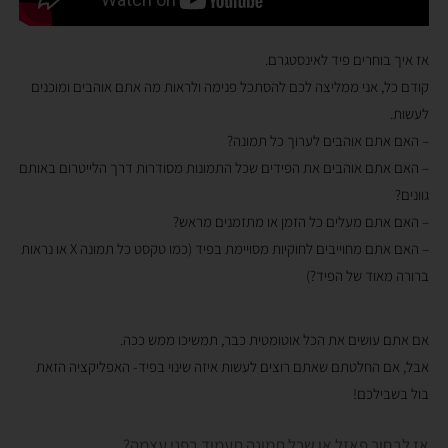
אז איך בוחרים פיד לאינסטגרם.
קודם כל, אני ממליצה לכם להסתכל פנימה ולראות מה אתם אוהבים ומוכנים
לעשות.
– האם אתם אוהבים לערוך כל תמונה?
– האם אתם אוהבים את הפידים שכל התמונות מסודרות דרך הלייטרום באותם
גוונים?
– האם אתם מעלים כל הזמן או מתזמנים מראש?
– האם אתם מחוייבים לחוקיות מסויימת בפיד (כמו טקסט כל תמונה X או נראות
ברורה מאוד של הפיד?)
אם אתם עושים את הכל אוטומטית כבר, תמשיכו ממש ככה.
אבל, אם החלטתם שאתם רוצים לעשות איזה שינוי בפיד- האפליקציה הזאת
בול בשבילכם!
אז לבחור פאזל או שכל תמונה תעמוד בפני עצמה?