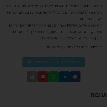
ונקודה אחרונה בהחלט: שחררו. באמת. לפעמים עדיף שתהיו מרוצים ב- 80%
ותפרסמו את הפוסט מאשר שרק תנסו לחדד את המסרים והפסיקים והנקודות
ולא תפרסמו כלום.
זכרו, אנשים גוללים מעל 100 מטר תוכן ביום- אף אחד לא יזכור אם היה רווח
לפני הנקודה או לא- מה שכן יזכרו זה אותך, את התוכן שלך (אם הוא סופר
מעניין ונותן ערך) ואותך כמותג, נותן שירות או עסק.
בהצלחה!! מחכה לשמוע אם ואיך הפוסט עזר!
רוצים להתייעץ בוואטסאפ על הגאנט?
תגובות