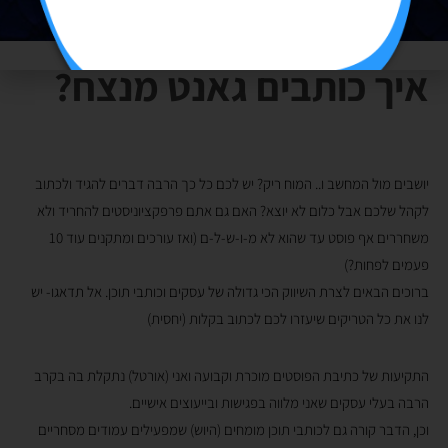
איך כותבים גאנט מנצח?
יושבים מול המחשב ו.. המוח ריק? יש לכם כל כך הרבה דברים להגיד ולכתוב
לקהל שלכם אבל כלום לא יוצא? האם גם אתם פרפקציוניסטים להחריד ולא
משחררים אף פוסט עד שהוא לא מ-ו-ש-ל-ם (ואז עורכים ומתקנים עוד 10
פעמים לפחות?)
ברוכים הבאים לצרת השיווק הכי גדולה של עסקים וכותבי תוכן. אל תדאגו- יש
לנו את כל הטריקים שיעזרו לכם לכתוב בקלות (יחסית)
התקיעות של כתיבת הפוסטים מוכרת וקבועה ואני (אורטל) נתקלת בה בקרב
הרבה בעלי עסקים שאני מלווה בפגישות ובייעוצים אישיים.
וכן, הדבר קורה גם לכותבי תוכן מומחים (היוש) שמפעילים עמודים מסחריים