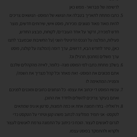
לרשימה של פברואר- ממש כאן
כתבו מתחת לתאריך בטבלה את הנושא של הפוסט- הנושאים צריכים
להיות מאוד מאוד מגוונים: מכירות, פוסט אישי, שירותים חדשים, מוצר
חדש למכירה, זרקור על אחד העובדים/ לקוחות, מבצע החודש,
פעילות, המלצה על הנכס הדיגיטלי השני (על החשיבות שבמעבר לחצו
כאן), טיזר לחודש הבא, דרושים, ערך דומה (המלצה על קולגה, פוסט
ערך משלים (מתכון/ תרגיל) וכו'.
בשלב מתחת כתבו למי הפוסט פונה- כלומר, לאיזה מהקהלים שלכם
אתם מכוונים את הפוסט- זאת מאחר וכל קהל מצריך את השפה/
והפנייה המתאימה לו
עכשיו הפוסט די יכתוב את עצמו- כל הנתונים כתובים ומוכנים לפניכם
ואתם בעיקר צריכים להשלים ולחדד את התוכן.
ויז'ואליה- בחרו תמונה אחת או כמה תמונות, סרטון או גיפ שמתאים
לטקסט- אני תמיד ממליצה לכתוב משהו קטן וטיזרי על הטקסט כדי
לגרום לאנשים לעצור. הוכח כי כיתוב על התמונה גורמת לאנשים לעצור
ולקרוא ולהתמקד בפוסט עצמו.