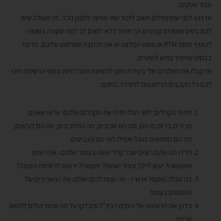
עבור עסקים.
אז רגע לפני שמתחילים חשוב לזכור שאי אפשר לתכנן הכל.. זה מעולה שיש
לכם בסיס ופוסטים קבועים אך תמיד כדאי לשים לב למה שקורה בשטח-
להוסיף פוסט RTM או פוסט המלצה או את הכתבה שפרסמו עליכם. מדובר
בבסיס שתמיד גמיש לשינויים.
אז קבלו את השלבים שלי ביצירת תוכן לרשתות החברתיות ובסוף הרשימה יחכו
לכם כל הקבצים הרלוונטים להורדה בחינם.
חידוד הקהלים: לפני הכל חדדו את הקהלים שלכם- וודאו שאתם
מכירים בדיוק מי הם, מה הם אוהבים, מה התחביבים, מה הם לובשים,
מה הם מחפשים בגוגל ואפילו למי הם מצביעים.
חדדו מה אתם רוצים שכל קהל יעשה בעמוד שלכם- את רוצים
שיתקשרו? יעשו לייק? יגיבו? ישתפו? יתקשרו? ירשמו לרשימת תפוצה?
בנו טבלה (אקסל או וורד- מה שנוח לכם) ושלבו את התאריכים של
הפוסטים בעמוד
בדקו את הרשימה של הימים הבינ"ל ותבדקו על מה אתם יכולים לתפוס
טרמפ