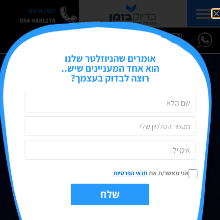
דברו איתנו
054-6881278
אומרים שהניוזלטר שלנו
הוא אחד המעניינים שיש..
רוצה לבדוק בעצמך?
אני מאשר/ת את
תנאי הפרטיות
שלח