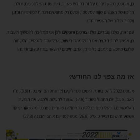
כן, אוגוסט, כמו שדיברנו על זה בחודש שעבר, זאת עונת המלפפונים, יכולת
הריכוז של האנשים שווה למלפפון, וכולנו רק מחפשים הנחות לפעילויות ומזגן
(ולרוב שילוב של השניים יחד).
עם זאת, כולנו עובדים, כולנו צורכים ורוכשים ולכן אני ממליצה להמשיך ולעבוד.
כן, אפשר להוריד קצת את הרגל מהגז בשיווק, אבל אסור להפסיק. הלקוחות
שלכם מחפשים אתכם כל הזמן, אתם חייבים להשאר במודעה ובתודעה!
אז מה צפוי לנו החודש?
אוגוסט 2022 לוהט ביותר. הימים המדליקים (לדעתי) הם האבטיח (3.8), ט"ו
באב (11.8), יום החתול השחור (17.8) שנועד להעלות ולמנוע את תופעת
האלימות נגד בעלי חיים בכלל ונגד חתולים שחורים בפרט. ומה שאותי מאוד
שעשע זה שיום הנייר טואלט (26.8) מגיע לפני יום אוהבי הבננה (27.8)