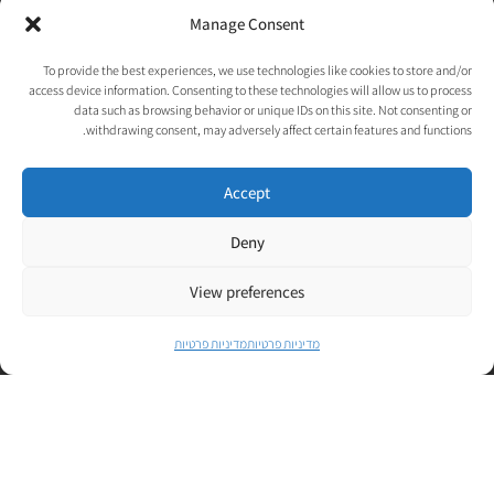
Manage Consent
ינואר 2020
To provide the best experiences, we use technologies like cookies to store and/or
דצמבר 2019
access device information. Consenting to these technologies will allow us to process
data such as browsing behavior or unique IDs on this site. Not consenting or
נובמבר 2019
withdrawing consent, may adversely affect certain features and functions.
אוקטובר 2019
Accept
ספטמבר 2019
אוגוסט 2019
Deny
יולי 2019
View preferences
יוני 2019
מדיניות פרטיות
מדיניות פרטיות
ינואר 2019
© כל הזכויות שמורות לאורטל גנות-אפלבוים |
מדיניות פרטיות
|