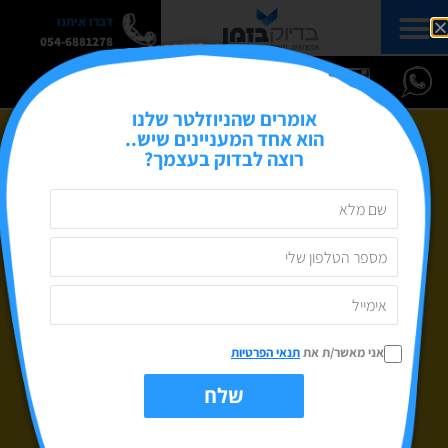
דברו איתנו
054-6881278
אומרים שהניוזלטר שלנו
הוא אחד המעניינים שיש..
רוצה לבדוק בעצמך?
אני מאשר/ת את
תנאי הפרטיות
שלח