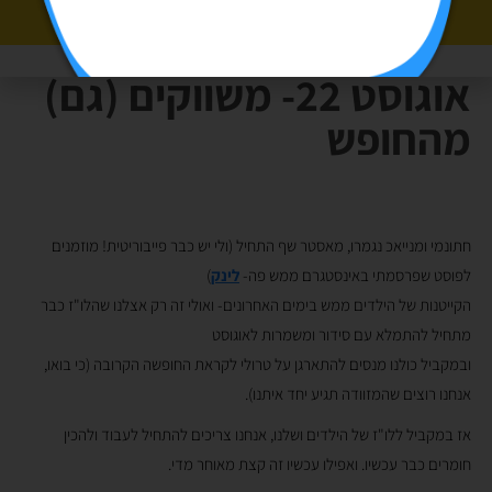
אוגוסט 22- משווקים (גם)
מהחופש
חתונמי ומנייאכ נגמרו, מאסטר שף התחיל (ולי יש כבר פייבוריטית! מוזמנים
לפוסט שפרסמתי באינסטגרם ממש פה-
לינק
)
הקייטנות של הילדים ממש בימים האחרונים- ואולי זה רק אצלנו שהלו"ז כבר
מתחיל להתמלא עם סידור ומשמרות לאוגוסט
ובמקביל כולנו מנסים להתארגן על טרולי לקראת החופשה הקרובה (כי בואו,
אנחנו רוצים שהמזוודה תגיע יחד איתנו).
אז במקביל ללו"ז של הילדים ושלנו, אנחנו צריכים להתחיל לעבוד ולהכין
חומרים כבר עכשיו. ואפילו עכשיו זה קצת מאוחר מדי.