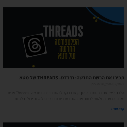
תכירו את הרשת החדשה: ת'רדס- THREADS של מטא
06/07/2023
אין תגובות
הלכנו לישון עם הפגנות באיילון וקמנו בבוקר לרשת חברתית חדשה- Threads מבית
מטא. אז אני החלטתי לכתוב את השם בעברית ת'רדס אבל אתם יכולים לכתוב
קרא עוד »