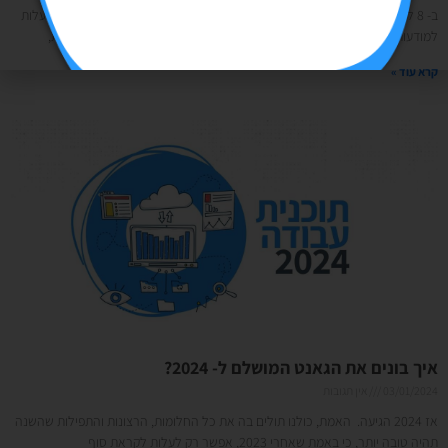
ב- 8 למרץ, בכל שנה, מציינים בכל העולם את יום האישה הבינ"ל. יום שנועד להעלות
למודעות המצערת שעדיין יש הבדלים משמעותיים בין גברים לנשים- במשכורות,
קרא עוד »
איך בונים את הגאנט המושלם ל- 2024?
03/01/2024
אין תגובות
אז 2024 הגיעה. האמת, כולנו תולים בה את כל החלומות, הרצונות והתפילות שהשנה
תהיה טובה יותר, כי באמת שאחרי 2023, אפשר רק לעלות לקראת סוף