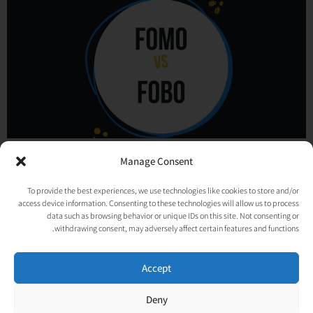
איך יוצרים פומו FOMO ומונעים פובו FOBO בעסק?
Manage Consent
26/06/2023
אין תגובות
To provide the best experiences, we use technologies like cookies to store and/or
בכל שנה בדצמבר אנשים עושים רשימות וסיכומים. רשימות של המילים, המקומות,
access device information. Consenting to these technologies will allow us to process
המסעדות והמנות שהיו הכי הכי השנה. ואני? אני לפעמים מנסה לשוט נגד הזרם
data such as browsing behavior or unique IDs on this site. Not consenting or
ובמקום לחכות
withdrawing consent, may adversely affect certain features and functions.
קרא עוד »
Accept
Deny
© כל הזכויות שמורות לאורטל גנות-אפלבוים |
מדיניות פרטיות
|