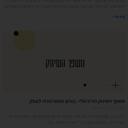
טוב, קולטים שדצמבר? אולי אי אפשר היה לפספס עם חנוכה, הפסטיגל, כריסמס, היין
החם והפוך (מרגישים שאני קצת מושפעת מהחופשה הקצרה שלי באירופה בשבוע שער
קרא עוד »
משפך השיווק הדיגיטלי- בונים אסטרטגיה לעסק
17/10/2021
אין תגובות
""אני צריך קמפיין שיגיע ל- 200 אלך חשיפות ואז תוך 24 שעות אני בטוח אמכור 20
אלף יחידות. הקמפיין כמובן צריך להיות זול מאוד, והכל