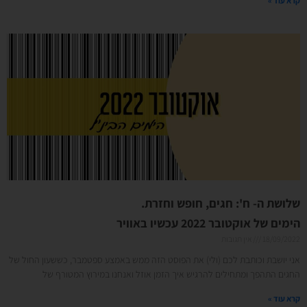
קרא עוד »
שלושת ה- ח': חגים, חופש וחזרת.
הימים של אוקטובר 2022 עכשיו באוויר
18/09/2022
אין תגובות
אני יושבת וכותבת לכם (ולי) את הפוסט הזה ממש באמצע ספטמבר, כששעון החול של
החגים התהפך ומתחילים להרגיש איך הזמן אוזל ואנחנו במירוץ המטורף של
קרא עוד »