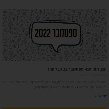
חם, חם, חם- ספטמבר 22 כבר פה!
14/08/2022
אין תגובות
כמה חם? חם מאוד, המזגן פה לא מפסיק לעבוד אפילו לא לרגע. אבל אתם יודעים איך
זה, השבועות עוברים בשיא המהירות- יום ראשון מתחיל והופ,
קרא עוד »