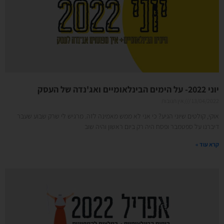
יוני 2022- על הימים הבינלאומיים ואג'נדה של העסק
13/04/2022
אין תגובות
אוקי, קולטים שיוני הגיע? כי אני לא ממש מאמינה לזה. מרגיש לי שרק שבוע שעבר
דיברנו על ספטמבר ופסח היה רק ביום ראשון והיה שוב
קרא עוד »