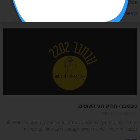
וגם קצרה, שקטה (אחרי שנת קורונה) וסוערת מאוד (פוליטיקה) שנה של
קרא עוד »
נובמבר- חודש חגי השופינג
20/10/2022
אין תגובות
לפני כמה ימים, במהלך התכתבות שלי עם לקוחה על נובמבר, היא קראה לחודש "חגי
נובמבר" והחלטתי לאמץ את המושג והקונספט ולהעביר אותו גם לכאן. אז