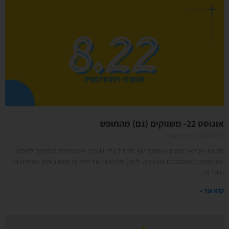
אוגוסט 22- משווקים (גם) מהחופש
25/07/2022
אין תגובות
חתונמי ומנייאכ נגמרו, מאסטר שף התחיל (ולי יש כבר פייבוריטית! מוזמנים לפוסט
שפרסמתי באינסטגרם ממש פה- לינק) הקייטנות של הילדים ממש בימים האחרונים-
ואולי זה
קרא עוד »