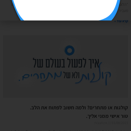
"הלוגו יפה או לא?" האמת, זאת לא השאלה הנכונה. מה שצריך לשאול אם הלוגו
מעביר את המסר או לא. ומה הכוונה? עבודה של מיתוג עסקי
קרא עוד »
קולגות או מתחרים? ולמה חשוב לפתוח את הלב.
טור אישי ממני אליך.
03/08/2023
אין תגובות