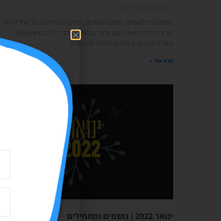
20/03/2022
אין תגובות
הימים הבינלאומיים, הימים המוזרים, הימים המצחיקים, כל אחד ואחת
קורא.ת לימים האלו בשם אחר- ובסופו של דבר, כולם משתמשים
ויוצרים תוכן סביב הימים המרכזיים בגאנט
קרא עוד »
ינואר 2022 | נושמים ומתחילים