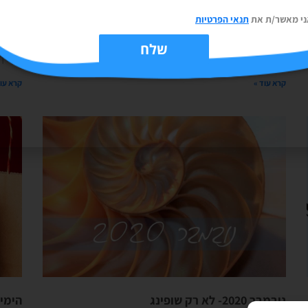
22/11/2021
אין תגובות
10/2021
ני מאשר/ת את
תנאי הפרטיות
טוב, קולטים שדצמבר? אולי אי אפשר היה לפספס עם חנוכה,
אוקי, 
הפסטיגל, כריסמס, היין החם והפוך (מרגישים שאני קצת מושפעת
באוקטו
שלח
מהחופשה הקצרה שלי באירופה בשבוע שער
מטורף ו
קרא עוד »
קרא עוד
נובמבר 2020- לא רק שופינג
הימים