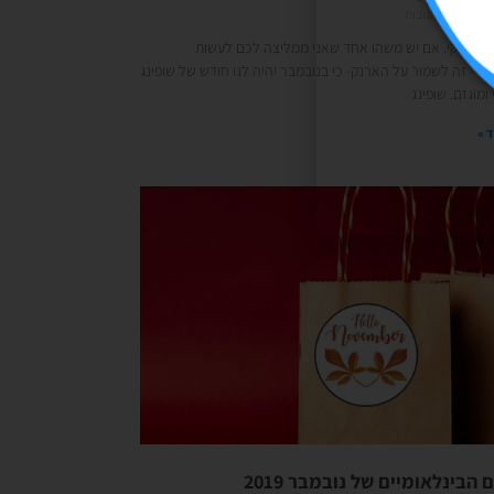
12/
אין תגובות
אוקי, אוקי. אם יש משהו אחד שאני ממליצה לכם לעשות
בר- זה לשמור על הארנק- כי בנובמבר יהיה לנו חודש של שופינג
מוגזם. שופינג
 »
 הבינלאומיים של נובמבר 2019