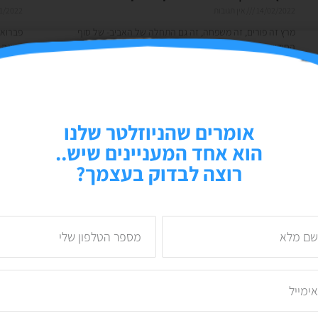
14/02/2022
אין תגובות
1/2022
מרץ זה פורים, זה משפחה, זה גם התחלה של האביב- של סוף
פברואר
החודש. ומה עוד? זה החודש האחרון של הרבעון הראשון. ואני יודעת
השנה. 
שאתם כבר עם
יודע ל
קרא עוד »
קרא עוד
אומרים שהניוזלטר שלנו
הוא אחד המעניינים שיש..
רוצה לבדוק בעצמך?
דצמבר 2021 | IT'S A WRAP
נובמבר 2021 | יא