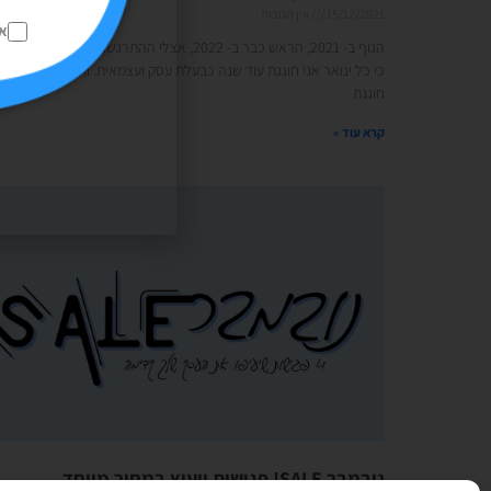
15/12/2021
אין תגובות
א
הגוף ב- 2021, הראש כבר ב- 2022, אצלי ההתרגשות קצת יותר גדולה,
כי כל ינואר אני חוגגת עוד שנה כבעלת עסק ועצמאית. והשנה אני
חוגגת
קרא עוד »
נובמבר SALE! פגישות ייעוץ במחיר מיוחד