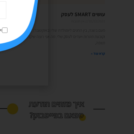
עושים SMART לעסק
01/12/2021
אין תגובות
א
פעם בשנה, בין החגים ליומולדת שלי (באוקטובר) אני יודעת עם עצמי
וקובעת מטרות ויעדים לעסק שלי. מה אני רוצה שיקרה לי השנה, מה אני
מצפה,
קרא עוד »