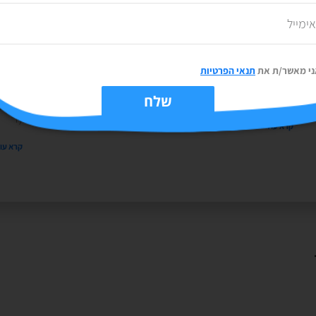
מה חדש בWIX? סיכום מתוך יום עיון של החברה
שנה 
01/12/2021
אין תגובות
הדרינ
ני מאשר/ת את
תנאי הפרטיות
במהלך נובמבר חברת WIX הישראלית ערכה יום עיון עם המון הרצאות
8/2021
של בכירי החברה בנמל תל אביב, מי שלא מכיר, חברת וויקס הינה
ימים ש
שלח
פלטפורמה לבניית אתרים
אומרים
לי
קרא עוד »
קרא עוד