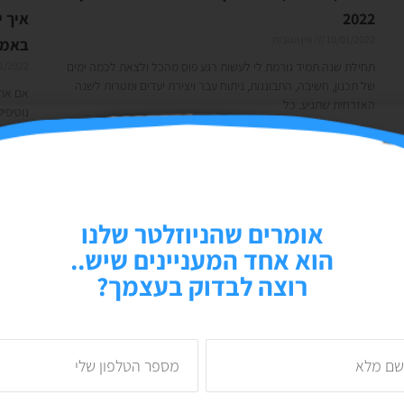
2022
איך 
10/01/2022
אין תגובות
באמת
תחילת שנה תמיד גורמת לי לעשות רגע פוס מהכל ולצאת לכמה ימים
1/2022
של תכנון, חשיבה, התבוננות, ניתוח עבר ויצירת יעדים ומטרות לשנה
אם אתם
האזרחית שתגיע. כל
נוטיפי
אמיתית
קרא עוד »
קרא עוד
אומרים שהניוזלטר שלנו
הוא אחד המעניינים שיש..
רוצה לבדוק בעצמך?