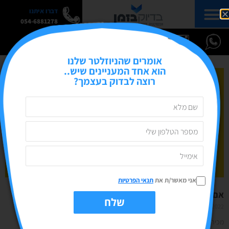
דברו איתנו
054-6881278
אומרים שהניוזלטר שלנו
הוא אחד המעניינים שיש..
רוצה לבדוק בעצמך?
אני מאשר/ת את
תנאי הפרטיות
אם.. אז.. בואו נדבר על אוטומציה בעסק
שלח
14/02/2022
אין תגובות
מכירים את זה שאתם נרשמים לרשימת תפוצה (כמו אצלי בפופאפ למשל) ואחרי