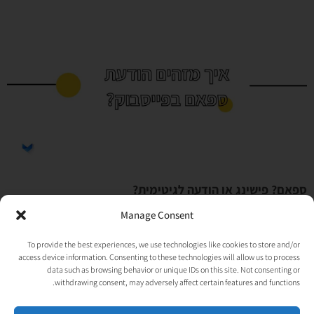
ספאם? פישינג או הודעה לגיטימית?
איך יודעים אם הנוטיפיקציה שקיבלתם מפייסבוק באמת
Manage Consent
אמיתית
To provide the best experiences, we use technologies like cookies to store and/or
11/08/2021
אין תגובות
access device information. Consenting to these technologies will allow us to process
אם אתם מנהלים עמוד עסקי בפייסבוק. בטוח קיבלתם לאחרונה מעין נוטיפיקציה שאולי
data such as browsing behavior or unique IDs on this site. Not consenting or
קצת התלבטתם אם זה ספאם או פישינג או הודעה אמיתית. הרי בכותרת היה
withdrawing consent, may adversely affect certain features and functions.
קרא עוד »