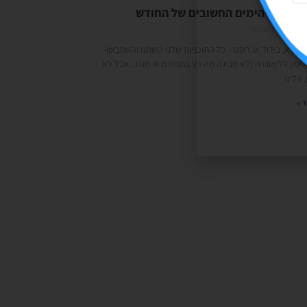
ים של החודש
01/0
אין תגובות
 או לא, בידוד או הסגר- כל התוכניות שלנו השתנו והשתבשו-
לימון ללימונדה (לא מבינה מה רע בתפוזים או מנגו.. אבל לא
 עלינו
 »