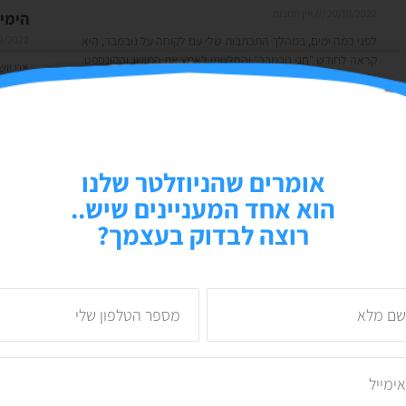
20/10/2022
אין תגובות
הימים של
לפני כמה ימים, במהלך התכתבות שלי עם לקוחה על נובמבר, היא
9/2022
קראה לחודש "חגי נובמבר" והחלטתי לאמץ את המושג והקונספט
אני יו
ולהעביר אותו גם לכאן. אז
כששעון
ואנחנו
קרא עוד »
קרא עוד
אומרים שהניוזלטר שלנו
הוא אחד המעניינים שיש..
רוצה לבדוק בעצמך?