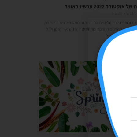
 אוקטובר 2022 עכשיו באוויר
18/0
אין תגובות
שבת וכותבת לכם (ולי) את הפוסט הזה ממש באמצע ספטמבר,
 החול של החגים התהפך ומתחילים להרגיש איך הזמן אוזל
 במירוץ המטורף של
 »