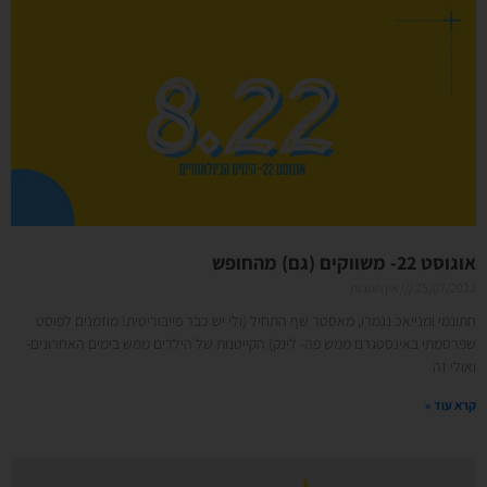
אוגוסט 22- משווקים (גם) מהחופש
25/07/2022
אין תגובות
חתונמי ומנייאכ נגמרו, מאסטר שף התחיל (ולי יש כבר פייבוריטית! מוזמנים לפוסט
שפרסמתי באינסטגרם ממש פה- לינק) הקייטנות של הילדים ממש בימים האחרונים-
ואולי זה
קרא עוד »