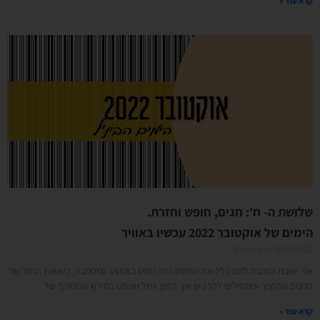
קרא עוד »
שלושת ה- ח': חגים, חופש וחזרת.
הימים של אוקטובר 2022 עכשיו באוויר
18/09/2022
אין תגובות
אני יושבת וכותבת לכם (ולי) את הפוסט הזה ממש באמצע ספטמבר, כששעון החול של
החגים התהפך ומתחילים להרגיש איך הזמן אוזל ואנחנו במירוץ המטורף של
קרא עוד »