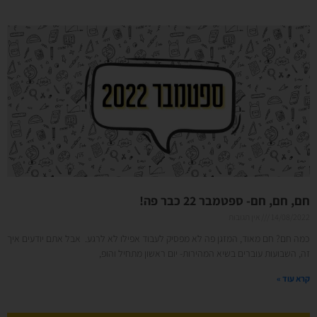
חם, חם, חם- ספטמבר 22 כבר פה!
14/08/2022
אין תגובות
כמה חם? חם מאוד, המזגן פה לא מפסיק לעבוד אפילו לא לרגע. אבל אתם יודעים איך
זה, השבועות עוברים בשיא המהירות- יום ראשון מתחיל והופ,
קרא עוד »