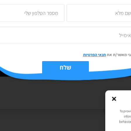
03/01/2024
אין תגובות
אז 2024 הגיעה. האמת, כולנו תולים בה את כל החלומות, הרצונות
והתפילות שהשנה תהיה טובה יותר, כי באמת שאחרי 2023, אפשר רק
לעלות לקראת סוף
קרא עוד »
ני מאשר/ת את
תנאי הפרטיות
שלח
יות
| נבנה ע״י
TechJump
, העסק החברתי לבניית אתרים | עיצוב וגרפיקה:
t
To provi
infor
behavior