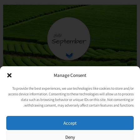
Manage Consent
הימים המיוחדים של ספטמבר 2019
To provide the best experiences, we use technologies like cookies to store and/or
18/08/2019
אין תגובות
access device information. Consenting to these technologies will allow us to process
תוך 30 ימים אנחנו חוזרים לשגרה, נחים ומבציעים בבחירות ומסיימים בחגים. אז
data such as browsing behavior or unique IDs on this site. Not consenting or
ספטמבר 2019- תהיה טוב אלינו! רוצים להוריד את הלוח למחשב שלכם? בקלות! רק
withdrawing consent, may adversely affect certain features and functions.
קרא עוד »
Accept
Deny
© כל הזכויות שמורות לאורטל גנות-אפלבוים |
מדיניות פרטיות
|