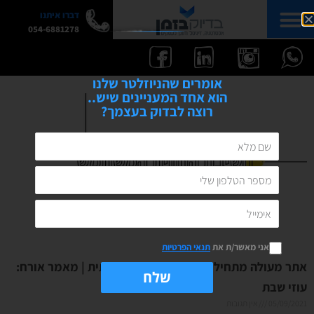
דברו איתנו
054-6881278
אומרים שהניוזלטר שלנו
הוא אחד המעניינים שיש..
רוצה לבדוק בעצמך?
אני מאשר/ת את
תנאי הפרטיות
אתר מעולה מתחיל בחוויית משתמש איכותית | מאמר אורח:
שלח
עוזי שבת
05/09/2021
אין תגובות