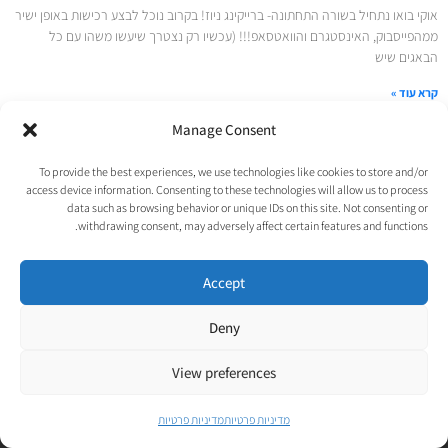
אוקי בואו נתחיל בשורה התחתונה- ברייקינג ניוז! בקרוב נוכל לבצע רכישות באופן ישיר
ממהפייסבוק, האינסטגרם והוואטסאפ!!! (עכשיו רק נצטרך שיעשו משהו עם כל
הבאגים שיש
קרא עוד »
Manage Consent
© כל הזכויות שמורות לאורטל גנות-אפלבוים |
מדיניות פרטיות
|
To provide the best experiences, we use technologies like cookies to store and/or
נבנה ע״י
TechJump
, העסק החברתי לבניית אתרים | עיצוב וגרפיקה:
access device information. Consenting to these technologies will allow us to process
data such as browsing behavior or unique IDs on this site. Not consenting or
psycat
withdrawing consent, may adversely affect certain features and functions.
Accept
Deny
View preferences
אומרים שהניוזלטר שלנו
מדיניות פרטיות
מדיניות פרטיות
הוא אחד המעניינים שיש..