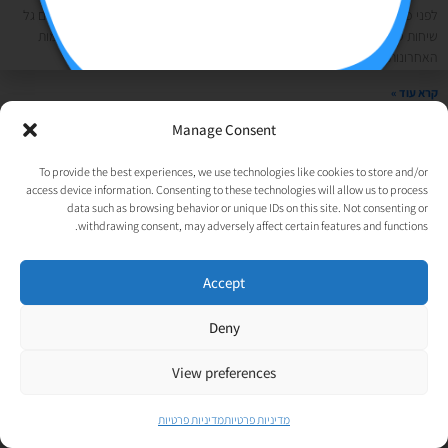
לפני כמה ימים התקשרה אלי הנציגה שלי ממטא (פייסבוק) ואמרה לי שהם יוזמים גל
שיחות טלפוניות לכל הסוכנויות הגדולות והבינוניות בישראל בעקבות כל החסימות
האחרונות
קרא עוד »
Manage Consent
© כל הזכויות שמורות לאורטל גנות-אפלבוים |
מדיניות פרטיות
|
To provide the best experiences, we use technologies like cookies to store and/or
נבנה ע״י
TechJump
, העסק החברתי לבניית אתרים | עיצוב וגרפיקה:
access device information. Consenting to these technologies will allow us to process
data such as browsing behavior or unique IDs on this site. Not consenting or
psycat
withdrawing consent, may adversely affect certain features and functions.
Accept
Deny
View preferences
מדיניות פרטיות
מדיניות פרטיות