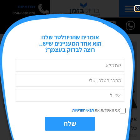
דברו איתנו
054-6881278
אומרים שהניוזלטר שלנו
הוא אחד המעניינים שיש..
רוצה לבדוק בעצמך?
אני מאשר/ת את
תנאי הפרטיות
איך שומרים על החשבונות סושיאל שלנו?
שלח
כל הדרכים להימנע מחסימה!
08/06/2022
אין תגובות