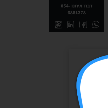
דברו איתנו 054-
6881278