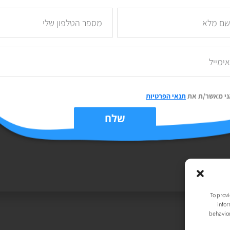
ני מאשר/ת את
תנאי הפרטיות
יות
| נבנה ע״י
TechJump
, העסק החברתי לבניית אתרים | עיצוב וגרפיקה:
t
שלח
To provi
infor
behavior