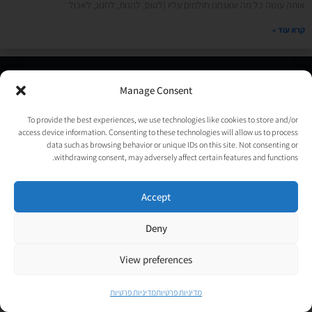
אותה עושה כל מה שאנחנו חולמים עליו (לטוס, להנות, לחגוג, לאכול
קרא עוד »
© כל הזכויות שמורות לאורטל גנות-אפלבוים |
מדיניות פרטיות
|
Manage Consent
נבנה ע״י
TechJump
, העסק החברתי לבניית אתרים | עיצוב וגרפיקה:
psycat
To provide the best experiences, we use technologies like cookies to store and/or
access device information. Consenting to these technologies will allow us to process
data such as browsing behavior or unique IDs on this site. Not consenting or
withdrawing consent, may adversely affect certain features and functions.
Accept
Deny
View preferences
מדיניות פרטיות
מדיניות פרטיות