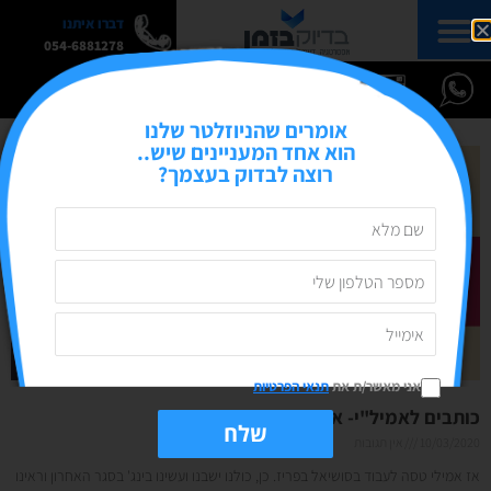
דברו איתנו
054-6881278
אומרים שהניוזלטר שלנו
הוא אחד המעניינים שיש..
רוצה לבדוק בעצמך?
אני מאשר/ת את
תנאי הפרטיות
כותבים לאמיל"י- איך לכתוב ערך ותמורה
שלח
10/03/2020
אין תגובות
אז אמילי טסה לעבוד בסושיאל בפריז. כן, כולנו ישבנו ועשינו בינג' בסגר האחרון וראינו