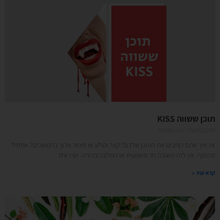
תוכן ששווה KISS
25/05/2020
אין תגובות
אז איך אתם כותבים את התוכן שלכם? קצר וקולע או סיפור ארוך בהמשכים? אתחיל
מהסוף- אין לזה תשובה חד משמעית או המלצה ברורה- יש ראלו
קרא עוד »