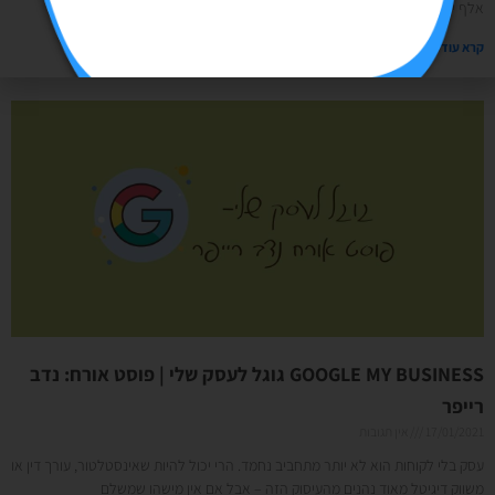
אלף יחידות. הקמפיין כמובן צריך להיות זול מאוד, והכל
קרא עוד »
GOOGLE MY BUSINESS גוגל לעסק שלי | פוסט אורח: נדב
רייפר
17/01/2021
אין תגובות
עסק בלי לקוחות הוא לא יותר מתחביב נחמד. הרי יכול להיות שאינסטלטור, עורך דין או
משווק דיגיטל מאוד נהנים מהעיסוק הזה – אבל אם אין מישהו שמשלם