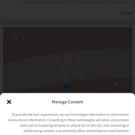
החברתיות, אבל לא בטוחים איך ומה לכתוב? איך יוצרים טקסט אחד שפונה
קרא עוד »
מרימים את הסטורי ?
Manage Consent
13/10/2020
אין תגובות
To provide the best experiences, we use technologies like cookies to store and/or
מתבאסים על הסטוריז שאין גיפים בעברית? חשבו שוב! בתקופה האחרונה הצטרפו
access device information. Consenting to these technologies will allow us to process
לגיפים המוכרים והאהובים גם מלא גיפים בעברית שפשוט כבשו ויכבשו כל חלקה
data such as browsing behavior or unique IDs on this site. Not consenting or
דיגיטלית. אז
withdrawing consent, may adversely affect certain features and functions.