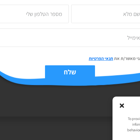
ני מאשר/ת את
תנאי הפרטיות
יות
| נבנה ע״י
TechJump
, העסק החברתי לבניית אתרים | עיצוב וגרפיקה:
t
שלח
To provi
infor
behavior