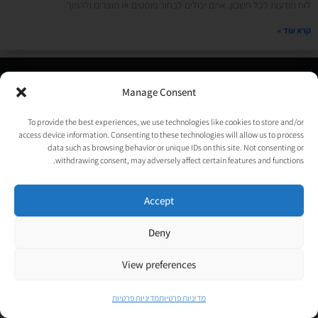
לוח מודעות לכל חשבון. אתם יכולים לבחור פוסטים או מוצרים ולהפוך
קרא עוד »
© כל הזכויות שמורות לאורטל גנות-אפלבוים |
מדיניות פרטיות
|
Manage Consent
נבנה ע״י
TechJump
, העסק החברתי לבניית אתרים | עיצוב וגרפיקה:
psycat
To provide the best experiences, we use technologies like cookies to store and/or
access device information. Consenting to these technologies will allow us to process
data such as browsing behavior or unique IDs on this site. Not consenting or
withdrawing consent, may adversely affect certain features and functions.
Accept
Deny
View preferences
מדיניות פרטיות
מדיניות פרטיות