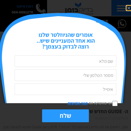
דברו איתנו
054-6881278
אומרים שהניוזלטר שלנו
הוא אחד המעניינים שיש..
רוצה לבדוק בעצמך?
אני מאשר/ת את
תנאי הפרטיות
ה- GUIDE החדש של אינסטגרם
שלח
25/11/2020
אין תגובות
אוקי, ראיתם את מה חדש באינסטגרם? יש פיצ'ר חדש בשם Guide שהוא למעשה מעין