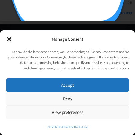
ונכון שקיבלתם מלא תשובות אבל הן של מילה אחת או גג 2,
קרא עוד »
© כל הזכויות שמורות לאורטל גנות-אפלבוים |
מדיניות פרטיות
|
Manage Consent
נבנה ע״י
TechJump
, העסק החברתי לבניית אתרים | עיצוב וגרפיקה:
psycat
To provide the best experiences, we use technologies like cookies to store and/or
access device information. Consenting to these technologies will allow us to process
data such as browsing behavior or unique IDs on this site. Not consenting or
withdrawing consent, may adversely affect certain features and functions.
Accept
Deny
View preferences
מדיניות פרטיות
מדיניות פרטיות