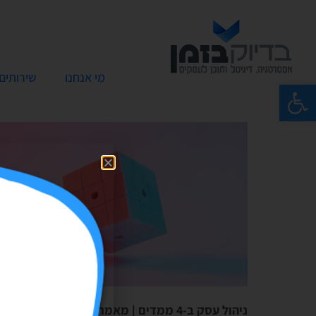
מי אנחנו
שירותים
פתח סרגל נגישות
ניהול עסק ב-4 ממדים | מאמר אורח: חשבונית