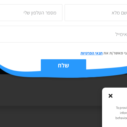
ני מאשר/ת את
תנאי הפרטיות
שלח
יות
| נבנה ע״י
TechJump
, העסק החברתי לבניית אתרים | עיצוב וגרפיקה:
t
To provi
infor
behavior