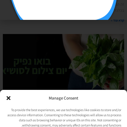
זה הכל התחיל בשיחה עם חברה לקראת 2026 משיחה עם חברה לטור דעה
בכלכליסט- אז איך עשיתי את זה? קבלו הצצה למאחורי הקלעים: יש לי
קרא עוד »
Manage Consent
יום צילום ללקוח- כל השיטות שלי למיקסום והפקה מוצלחת!
To provide the best experiences, we use technologies like cookies to store and/or
05/11/2024
אין תגובות
access device information. Consenting to these technologies will allow us to process
לפני כמה שבועות הפקתי יום צילום ללקוח קולינרי שלי בסוכנות. אני יודעת שכלפי חוץ,
data such as browsing behavior or unique IDs on this site. Not consenting or
סוכנות סושיאל ניראת נוצצת ופוטוגנית. עבודה כזאת שכל היום הולכים, מסתובבים
withdrawing consent, may adversely affect certain features and functions.