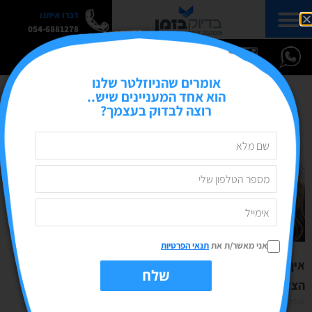
דברו איתנו
054-6881278
אומרים שהניוזלטר שלנו
הוא אחד המעניינים שיש..
רוצה לבדוק בעצמך?
אני מאשר/ת את
תנאי הפרטיות
איך מפרסמים טור דעה מקצועי באתר כלכלי מוביל?
שלח
הצצה למאחורי הקלעים
07/01/2026
אין תגובות