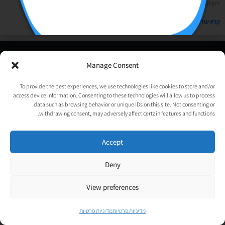
לשיתוף מיקום (כן, כן, נראה לי שרק הוותיקים ביותר זוכרים שפעם עסקים היו
קרא עוד »
© כל הזכויות שמורות לאורטל גנות-אפלבוים |
מדיניות פרטיות
|
Manage Consent
נבנה ע״י
TechJump
, העסק החברתי לבניית אתרים | עיצוב וגרפיקה:
psycat
To provide the best experiences, we use technologies like cookies to store and/or
access device information. Consenting to these technologies will allow us to process
data such as browsing behavior or unique IDs on this site. Not consenting or
withdrawing consent, may adversely affect certain features and functions.
Accept
Deny
View preferences
מדיניות פרטיות
מדיניות פרטיות