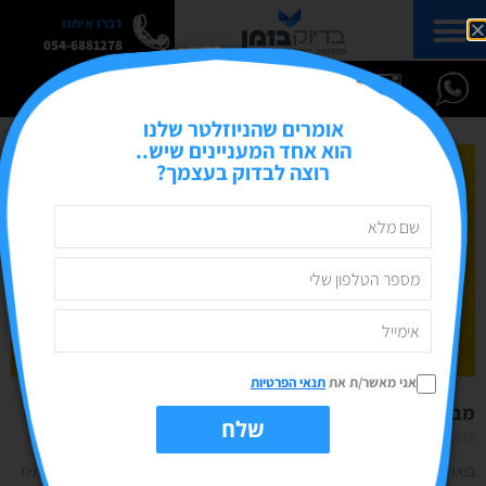
דברו איתנו
054-6881278
אומרים שהניוזלטר שלנו
הוא אחד המעניינים שיש..
רוצה לבדוק בעצמך?
אני מאשר/ת את
תנאי הפרטיות
מבוא לאינסטגרם 101- מושגים בסיסים
שלח
08/09/2019
אין תגובות
בואו נדבר רגע על האינסטגרם. הרשת החברתית הוקמה בשנת 2010 כרשת חברתית