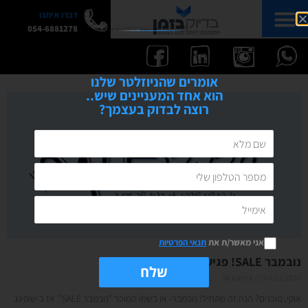
דברו איתנו
054-6881278
אומרים שהניוזלטר שלנו
הוא אחד המעניינים שיש..
רוצה לבדוק בעצמך?
אני מאשר/ת את
תנאי הפרטיות
נובמבר SALE! פגישות ייעוץ במחיר מיוחד
שלח
04/11/2020
אין תגובות
אוקי, מוכנים? הנה זה מתחיל! נובמבר- או בשמו המוכר "נובמבר SALE". אז ב-שופינג