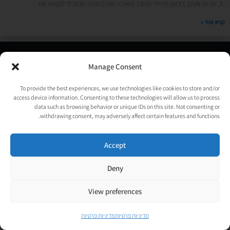
IL, יום הרווקים, בלאק פריידי וסייבר מאנדי- אני בטוחה שתוכלו למצוא את
קרא עוד »
© כל הזכויות שמורות לאורטל גנות-אפלבוים |
מדיניות פרטיות
|
Manage Consent
נבנה ע״י
TechJump
, העסק החברתי לבניית אתרים | עיצוב וגרפיקה:
psycat
To provide the best experiences, we use technologies like cookies to store and/or
access device information. Consenting to these technologies will allow us to process
data such as browsing behavior or unique IDs on this site. Not consenting or
withdrawing consent, may adversely affect certain features and functions.
Accept
Deny
View preferences
מדיניות פרטיות
מדיניות פרטיות