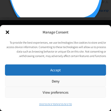
IL, יום הרווקים, בלאק פריידי וסייבר מאנדי- אני בטוחה שתוכלו למצוא את
קרא עוד »
© כל הזכויות שמורות לאורטל גנות-אפלבוים |
מדיניות פרטיות
|
Manage Consent
נבנה ע״י
TechJump
, העסק החברתי לבניית אתרים | עיצוב וגרפיקה:
psycat
To provide the best experiences, we use technologies like cookies to store and/or
access device information. Consenting to these technologies will allow us to process
data such as browsing behavior or unique IDs on this site. Not consenting or
withdrawing consent, may adversely affect certain features and functions.
Accept
Deny
View preferences
מדיניות פרטיות
מדיניות פרטיות