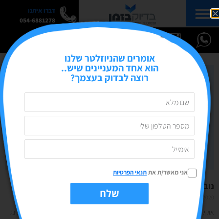
דברו איתנו
054-6881278
אומרים שהניוזלטר שלנו
הוא אחד המעניינים שיש..
רוצה לבדוק בעצמך?
אני מאשר/ת את
תנאי הפרטיות
נובמבר SALE! פגישות ייעוץ במחיר מיוחד
שלח
04/11/2020
אין תגובות
אוקי, מוכנים? הנה זה מתחיל! נובמבר- או בשמו המוכר "נובמבר SALE". אז ב-שופינג