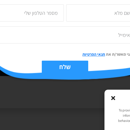
ני מאשר/ת את
תנאי הפרטיות
שלח
יות
| נבנה ע״י
TechJump
, העסק החברתי לבניית אתרים | עיצוב וגרפיקה:
t
To provi
infor
behavior