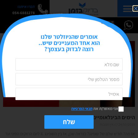
דברו איתנו
054-6881278
אומרים שהניוזלטר שלנו
הוא אחד המעניינים שיש..
רוצה לבדוק בעצמך?
אני מאשר/ת את
תנאי הפרטיות
הימים הבינלאומיים של נובמבר 2019
שלח
24/10/2019
אין תגובות
אז מה? חודש שלם של שופינג? כנראה שכן, אז בין השופינג IL ליום הרווקים הסיני ועד