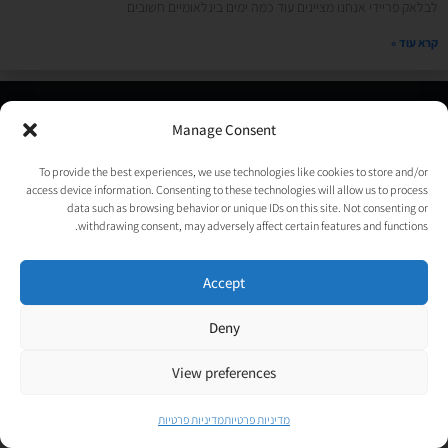
לבלאק פריידי אנחנו מציינים עוד כמה ימים בינלאומיים חשובים
קרא עוד »
© כל הזכויות שמורות לאורטל גנות-אפלבוים |
מדיניות פרטיות
|
Manage Consent
נבנה ע״י
TechJump
, העסק החברתי לבניית אתרים | עיצוב וגרפיקה:
psycat
To provide the best experiences, we use technologies like cookies to store and/or
access device information. Consenting to these technologies will allow us to process
data such as browsing behavior or unique IDs on this site. Not consenting or
withdrawing consent, may adversely affect certain features and functions.
Accept
Deny
View preferences
מדיניות פרטיות
מדיניות פרטיות