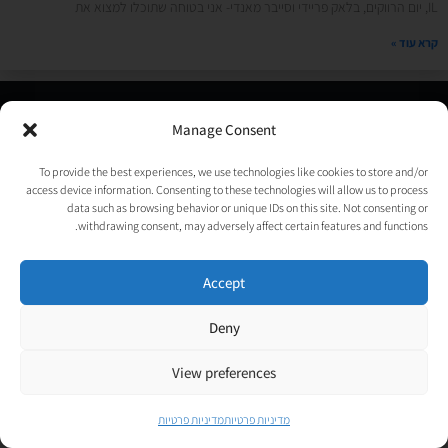
IL, יום הרווקים, בלאק פריידי וסייבר מאנדי- אני בטוחה שתוכלו למצוא את
קרא עוד »
© כל הזכויות שמורות לאורטל גנות-אפלבוים |
מדיניות פרטיות
|
Manage Consent
נבנה ע״י
TechJump
, העסק החברתי לבניית אתרים | עיצוב וגרפיקה:
psycat
To provide the best experiences, we use technologies like cookies to store and/or
access device information. Consenting to these technologies will allow us to process
data such as browsing behavior or unique IDs on this site. Not consenting or
withdrawing consent, may adversely affect certain features and functions.
Accept
Deny
View preferences
מדיניות פרטיות
מדיניות פרטיות