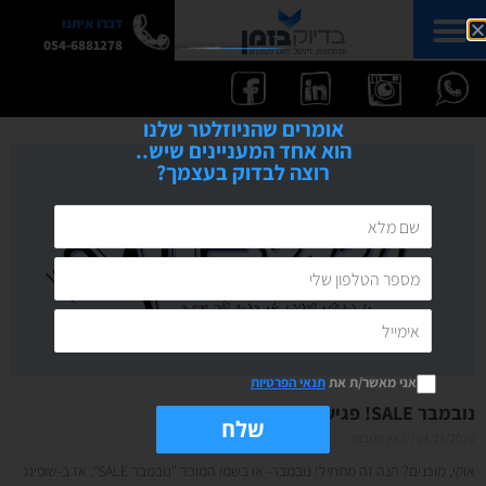
דברו איתנו
054-6881278
אומרים שהניוזלטר שלנו
הוא אחד המעניינים שיש..
רוצה לבדוק בעצמך?
אני מאשר/ת את
תנאי הפרטיות
נובמבר SALE! פגישות ייעוץ במחיר מיוחד
שלח
04/11/2020
אין תגובות
אוקי, מוכנים? הנה זה מתחיל! נובמבר- או בשמו המוכר "נובמבר SALE". אז ב-שופינג