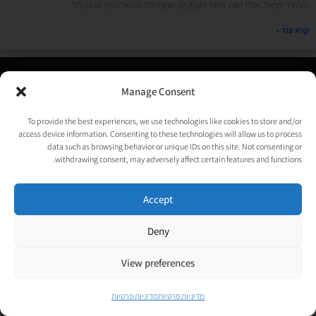
העשיר ממול. אולי זאת אשת העסקים שמנהלת סטארטאפ או מנהל
קרא עוד »
© כל הזכויות שמורות לאורטל גנות-אפלבוים |
מדיניות פרטיות
|
Manage Consent
נבנה ע״י
TechJump
, העסק החברתי לבניית אתרים | עיצוב וגרפיקה:
psycat
To provide the best experiences, we use technologies like cookies to store and/or
access device information. Consenting to these technologies will allow us to process
data such as browsing behavior or unique IDs on this site. Not consenting or
withdrawing consent, may adversely affect certain features and functions.
Accept
Deny
View preferences
מדיניות פרטיות
מדיניות פרטיות