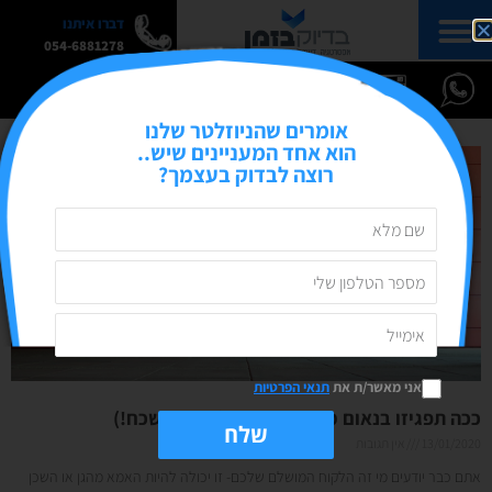
דברו איתנו
054-6881278
אומרים שהניוזלטר שלנו
הוא אחד המעניינים שיש..
רוצה לבדוק בעצמך?
אני מאשר/ת את
תנאי הפרטיות
ככה תפגיזו בנאום מעלית מושלם (ובלתי נשכח!)
שלח
13/01/2020
אין תגובות
אתם כבר יודעים מי זה הלקוח המושלם שלכם- זו יכולה להיות האמא מהגן או השכן