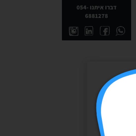
דברו איתנו 054-
6881278