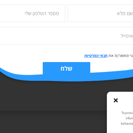
ני מאשר/ת את
תנאי הפרטיות
יות
| נבנה ע״י
TechJump
, העסק החברתי לבניית אתרים | עיצוב וגרפיקה:
t
שלח
To provi
infor
behavior