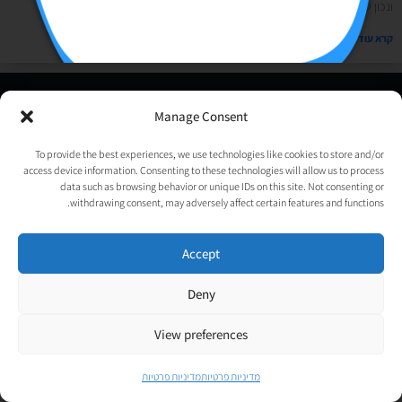
ונכון שקיבלתם מלא תשובות אבל הן של מילה אחת או גג 2,
קרא עוד »
© כל הזכויות שמורות לאורטל גנות-אפלבוים |
מדיניות פרטיות
|
Manage Consent
נבנה ע״י
TechJump
, העסק החברתי לבניית אתרים | עיצוב וגרפיקה:
psycat
To provide the best experiences, we use technologies like cookies to store and/or
access device information. Consenting to these technologies will allow us to process
data such as browsing behavior or unique IDs on this site. Not consenting or
withdrawing consent, may adversely affect certain features and functions.
Accept
Deny
View preferences
מדיניות פרטיות
מדיניות פרטיות