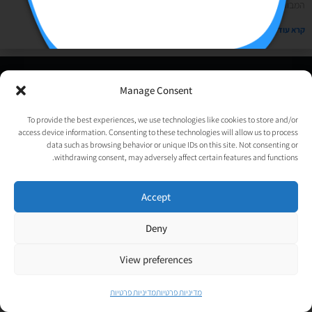
המבורגר, בננות- כן, זה נשמע בדיוק כמו הארוחה שאנחנו הכי אוהבים בחום
קרא עוד »
© כל הזכויות שמורות לאורטל גנות-אפלבוים |
מדיניות פרטיות
|
Manage Consent
נבנה ע״י
TechJump
, העסק החברתי לבניית אתרים | עיצוב וגרפיקה:
psycat
To provide the best experiences, we use technologies like cookies to store and/or
access device information. Consenting to these technologies will allow us to process
data such as browsing behavior or unique IDs on this site. Not consenting or
withdrawing consent, may adversely affect certain features and functions.
Accept
Deny
View preferences
מדיניות פרטיות
מדיניות פרטיות